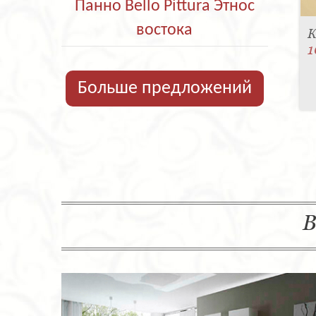
Панно Bello Pittura Этнос
востока
К
1
Больше предложений
В