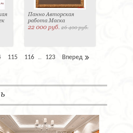
кая
Панно Авторская
ек
работа Маска
22 000 руб.
26 400 руб.
4
115
116
123
Вперед
...
ль