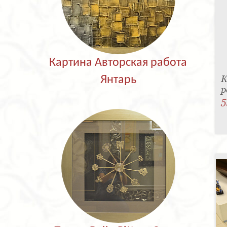
Картина Авторская работа
К
Янтарь
р
5