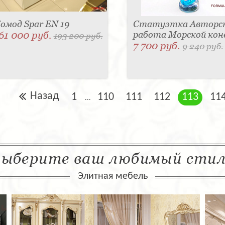
омод Spar EN 19
Статуэтка Авторс
61 000 руб.
работа Морской кон
193 200 руб.
7 700 руб.
9 240 руб.
Назад
1
110
111
112
113
11
...
ыберите ваш любимый сти
Элитная мебель