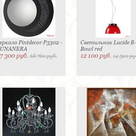
еркало Pintdecor P3302 -
Светильник Lucide B
LUNANERA
Bowl red
7 300 руб.
12 100 руб.
68 760 руб.
14 520 ру