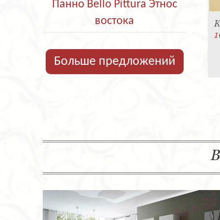
Панно Bello Pittura Этнос
востока
К
1
Больше предложений
В