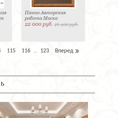
кая
Панно Авторская
ек
работа Маска
22 000 руб.
26 400 руб.
4
115
116
123
Вперед
...
ль