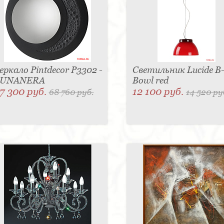
еркало Pintdecor P3302 -
Светильник Lucide B
LUNANERA
Bowl red
7 300 руб.
12 100 руб.
68 760 руб.
14 520 ру