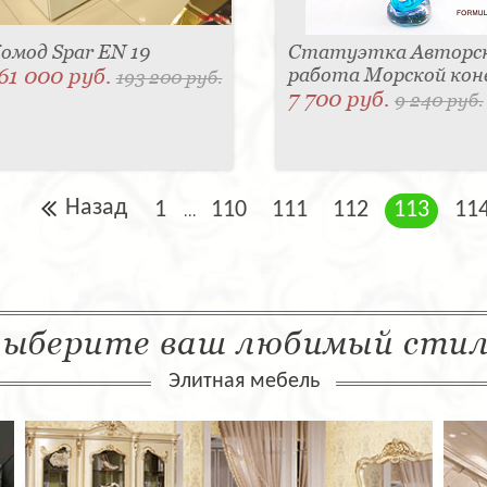
омод Spar EN 19
Статуэтка Авторс
61 000 руб.
работа Морской кон
193 200 руб.
7 700 руб.
9 240 руб.
Назад
1
110
111
112
113
11
...
ыберите ваш любимый сти
Элитная мебель