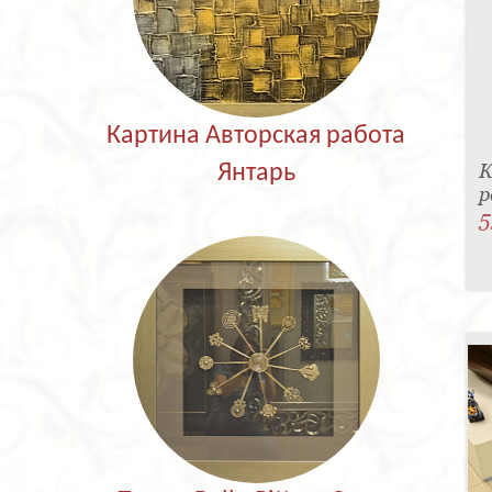
Картина Авторская работа
К
Янтарь
р
5