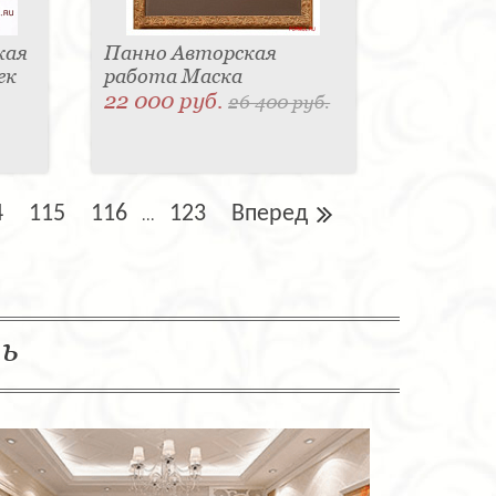
кая
Панно Авторская
ек
работа Маска
22 000 руб.
26 400 руб.
4
115
116
123
Вперед
...
ль