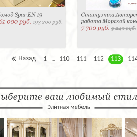
омод Spar EN 19
Статуэтка Авторс
61 000 руб.
работа Морской кон
193 200 руб.
7 700 руб.
9 240 руб.
Назад
1
110
111
112
113
11
...
ыберите ваш любимый сти
Элитная мебель