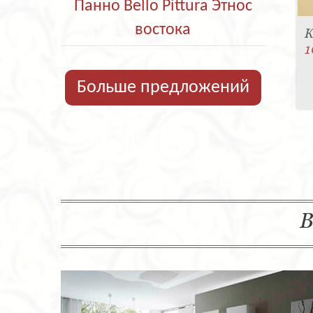
Панно Bello Pittura Этнос
востока
К
1
Больше предложений
В