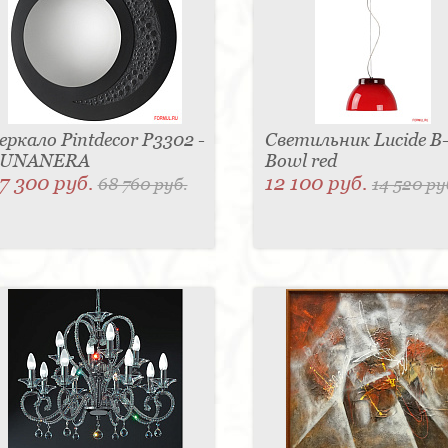
еркало Pintdecor P3302 -
Светильник Lucide B
LUNANERA
Bowl red
7 300 руб.
12 100 руб.
68 760 руб.
14 520 ру