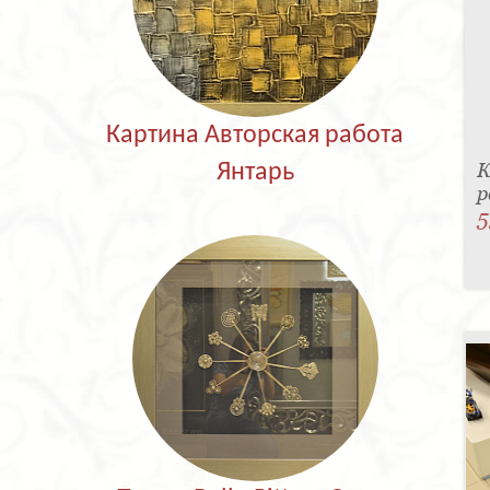
Картина Авторская работа
К
Янтарь
р
5