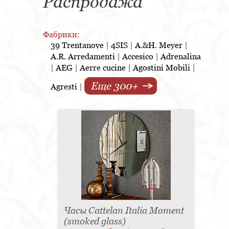
Распродажа
Фабрики:
39 Trentanove
|
4SIS
|
A.&H. Meyer
|
A.R. Arredamenti
|
Accesico
|
Adrenalina
|
AEG
|
Aerre cucine
|
Agostini Mobili
|
Еще 300+
Agresti
|
Часы Cattelan Italia Moment
(smoked glass)