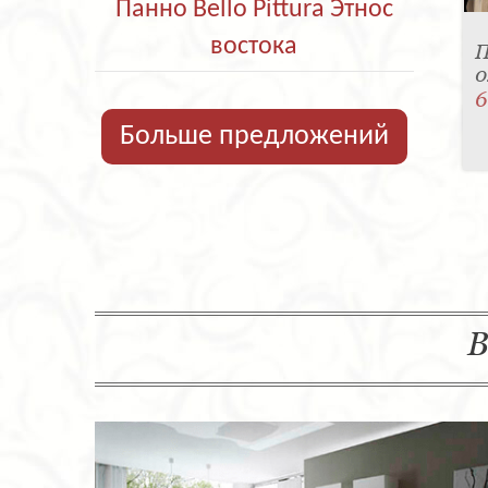
Панно Bello Pittura Этнос
востока
П
0
6
Больше предложений
В