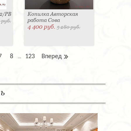
42/PB
Копилка Авторская
работа Сова
 руб.
4 400 руб.
5 280 руб.
7
8
123
Вперед
...
ль