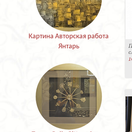
Картина Авторская работа
П
Янтарь
с
1