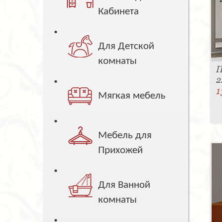
Кабинета
Для Детской
комнаты
П
2
1
Мягкая мебель
Мебель для
Прихожей
Для Ванной
комнаты