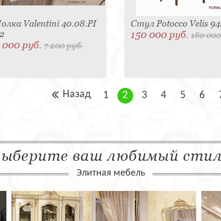
олка Valentini 40.08.PI
Стул Potocco Velis 9
2
150 000 руб.
180 000
 000 руб.
7 200 руб.
Назад
1
2
3
4
5
6
ыберите ваш любимый сти
Элитная мебель