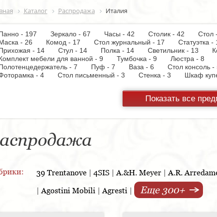
вная
Каталог
Распродажа
Италия
Панно - 197
Зеркало - 67
Часы - 42
Столик - 42
Стол
Маска - 26
Комод - 17
Стол журнальный - 17
Статуэтка
Прихожая - 14
Стул - 14
Полка - 14
Светильник - 13
К
Комплект мебели для ванной - 9
Тумбочка - 9
Люстра - 8
Полотенцедержатель - 7
Пуф - 7
Ваза - 6
Стол консоль
Фоторамка - 4
Стол письменный - 3
Стенка - 3
Шкаф ку
Настольная лампа - 3
Кресло - 3
Держатель для туалетной
Вытяжка - 3
Панель настенная для TV - 3
Газетница - 2
С
Показать все пре
Унитаз - 2
Торшер - 2
Предмет интерьера - 2
Пантогра
TV - 1
Тумба под TV - 1
Стойка ресепшен - 1
Варочная 
шкаф - 1
Копилка - 1
Корзина - 1
Держатель для обуви
Кухонная мойка - 1
Матраc - 1
Розетка - 1
Ширма - 1
Подсвечник - 1
Мыльница - 1
Подставка под зонт - 1
Спа
аспродажа
брики:
39 Trentanove
|
4SIS
|
A.&H. Meyer
|
A.R. Arredam
Еще 300+
|
Agostini Mobili
|
Agresti
|