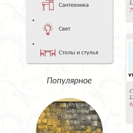
L
Сантехника
7
Свет
Столы и стулья
Популярное
С
L
6