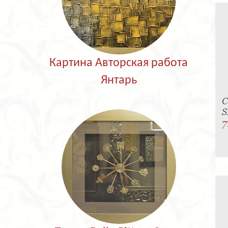
Картина Авторская работа
Янтарь
С
S
7