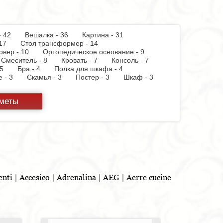
 - 42
Вешалка - 36
Картина - 31
 - 17
Стол трансформер - 14
овер - 10
Ортопедическое основание - 9
Смеситель - 8
Кровать - 7
Консоль - 7
 - 5
Бра - 4
Полка для шкафа - 4
пе - 3
Скамья - 3
Постер - 3
Шкаф - 3
 бумаги - 3
Держатель для стакана - 3
теллаж - 2
Стул барный - 2
Кухня - 2
дметы
ф - 2
Витрина - 1
Тумба - 1
Стойка для
панель - 1
Полотенцесушитель - 1
Духовой
 - 1
Бутылочница - 1
Игрушка - 1
Бар - 1
Шкафчик - 1
Съемник для одежды - 1
льня - 1
enti
|
Accesico
|
Adrenalina
|
AEG
|
Aerre cucine