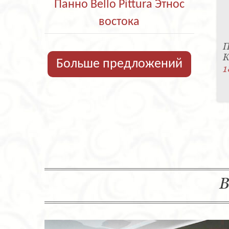
Панно Bello Pittura Этнос
востока
П
К
Больше предложений
1
В