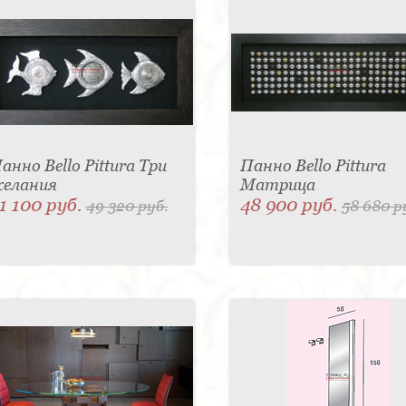
анно Bello Pittura Три
Панно Bello Pittura
елания
Матрица
1 100 руб.
48 900 руб.
49 320 руб.
58 680 р