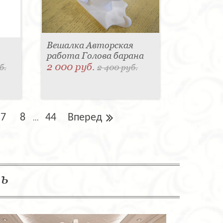
Вешалка Авторская
работа Голова барана
2 000 руб.
б.
2 400 руб.
7
8
44
Вперед
...
ль