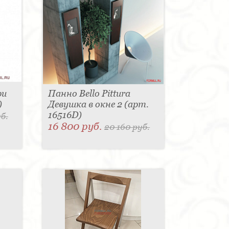
ри
Панно Bello Pittura
)
Девушка в окне 2 (арт.
16516D)
б.
16 800 руб.
20 160 руб.