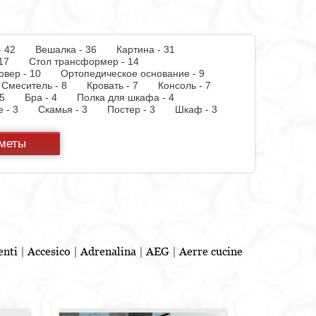
 - 42
Вешалка - 36
Картина - 31
 - 17
Стол трансформер - 14
овер - 10
Ортопедическое основание - 9
Смеситель - 8
Кровать - 7
Консоль - 7
 - 5
Бра - 4
Полка для шкафа - 4
пе - 3
Скамья - 3
Постер - 3
Шкаф - 3
 бумаги - 3
Держатель для стакана - 3
теллаж - 2
Стул барный - 2
Кухня - 2
дметы
ф - 2
Витрина - 1
Тумба - 1
Стойка для
панель - 1
Полотенцесушитель - 1
Духовой
 - 1
Бутылочница - 1
Игрушка - 1
Бар - 1
Шкафчик - 1
Съемник для одежды - 1
льня - 1
enti
|
Accesico
|
Adrenalina
|
AEG
|
Aerre cucine