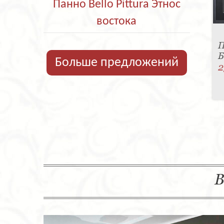
Панно Bello Pittura Этнос
востока
П
Б
Больше предложений
2
В