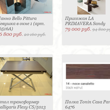
анно Bello Pittura
Прихожая LA
евушка в окне 1 (арт.
PRIMAVERA Sandy
6516A)
79 000 руб.
94 800 р
6 800 руб.
20 160 руб.
тол трансформер
Полка Tonin Casa Pa
alligaris Flexy CS/5013
6476