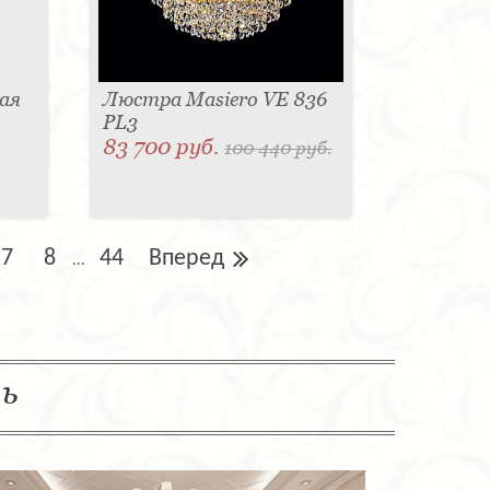
ая
Люстра Masiero VE 836
PL3
83 700 руб.
100 440 руб.
7
8
44
Вперед
...
ль