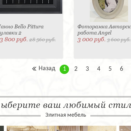
анно Bello Pittura
Фоторамка Авторск
улавки 2
работа Angel
3 800 руб.
3 000 руб.
28 560 руб.
3 600 руб.
Назад
1
2
3
4
5
6
ыберите ваш любимый сти
Элитная мебель