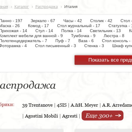
вная
Каталог
Распродажа
Италия
Панно - 197
Зеркало - 67
Часы - 42
Столик - 42
Стол
Маска - 26
Комод - 17
Стол журнальный - 17
Статуэтка
Прихожая - 14
Стул - 14
Полка - 14
Светильник - 13
К
Комплект мебели для ванной - 9
Тумбочка - 9
Люстра - 8
Полотенцедержатель - 7
Пуф - 7
Ваза - 6
Стол консоль
Фоторамка - 4
Стол письменный - 3
Стенка - 3
Шкаф ку
Настольная лампа - 3
Кресло - 3
Держатель для туалетной
Вытяжка - 3
Панель настенная для TV - 3
Газетница - 2
С
Показать все пре
Унитаз - 2
Торшер - 2
Предмет интерьера - 2
Пантогра
TV - 1
Тумба под TV - 1
Стойка ресепшен - 1
Варочная 
шкаф - 1
Копилка - 1
Корзина - 1
Держатель для обуви
Кухонная мойка - 1
Матраc - 1
Розетка - 1
Ширма - 1
Подсвечник - 1
Мыльница - 1
Подставка под зонт - 1
Спа
аспродажа
брики:
39 Trentanove
|
4SIS
|
A.&H. Meyer
|
A.R. Arredam
Еще 300+
|
Agostini Mobili
|
Agresti
|