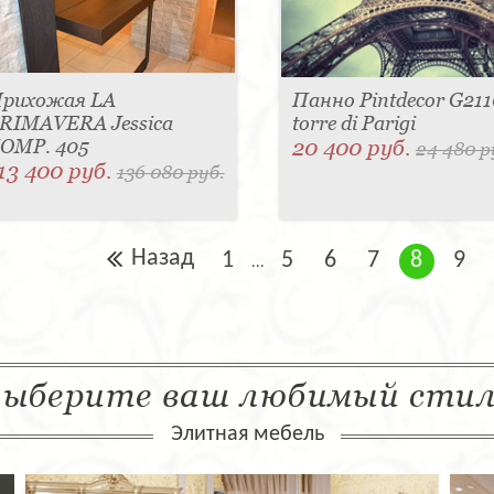
рихожая LA
Панно Pintdecor G211
RIMAVERA Jessica
torre di Parigi
OMP. 405
20 400 руб.
24 480 р
13 400 руб.
136 080 руб.
Назад
1
5
6
7
8
9
...
ыберите ваш любимый сти
Элитная мебель