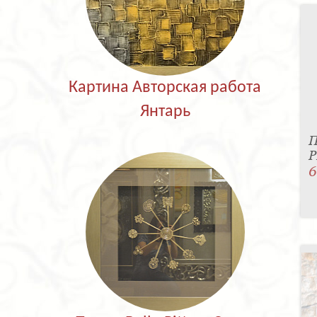
Картина Авторская работа
Янтарь
П
P
6