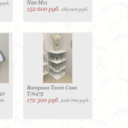
N20 M11
 руб.
152 600 руб.
183 120 руб.
Витрина Tonin Casa
50
T/6475
172 300 руб.
уб.
206 760 руб.