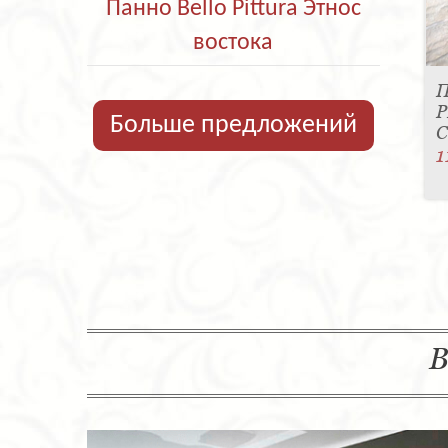
Панно Bello Pittura Этнос
востока
П
P
Больше предложений
C
1
В