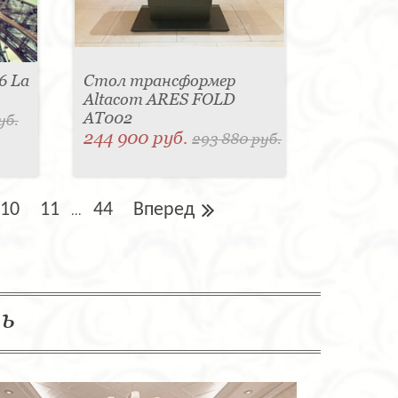
6 La
Стол трансформер
Altacom ARES FOLD
AT002
уб.
244 900 руб.
293 880 руб.
10
11
44
Вперед
...
ль