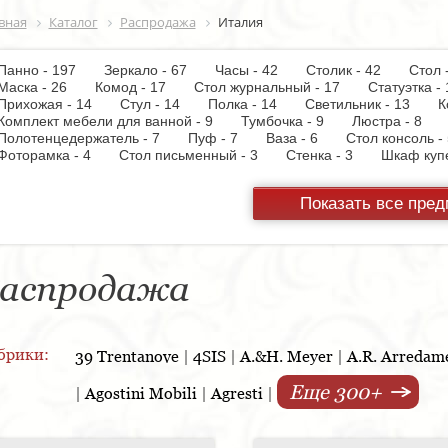
вная
Каталог
Распродажа
Италия
Панно - 197
Зеркало - 67
Часы - 42
Столик - 42
Стол
Маска - 26
Комод - 17
Стол журнальный - 17
Статуэтка
Прихожая - 14
Стул - 14
Полка - 14
Светильник - 13
К
Комплект мебели для ванной - 9
Тумбочка - 9
Люстра - 8
Полотенцедержатель - 7
Пуф - 7
Ваза - 6
Стол консоль
Фоторамка - 4
Стол письменный - 3
Стенка - 3
Шкаф ку
Настольная лампа - 3
Кресло - 3
Держатель для туалетной
Вытяжка - 3
Панель настенная для TV - 3
Газетница - 2
С
Показать все пре
Унитаз - 2
Торшер - 2
Предмет интерьера - 2
Пантогра
TV - 1
Тумба под TV - 1
Стойка ресепшен - 1
Варочная 
шкаф - 1
Копилка - 1
Корзина - 1
Держатель для обуви
Кухонная мойка - 1
Матраc - 1
Розетка - 1
Ширма - 1
Подсвечник - 1
Мыльница - 1
Подставка под зонт - 1
Спа
аспродажа
брики:
39 Trentanove
|
4SIS
|
A.&H. Meyer
|
A.R. Arredam
Еще 300+
|
Agostini Mobili
|
Agresti
|