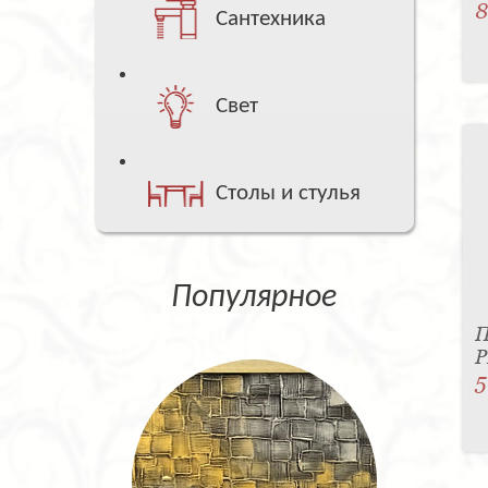
8
Сантехника
Свет
Столы и стулья
Популярное
П
P
5