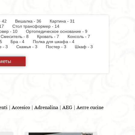
 - 42
Вешалка - 36
Картина - 31
 - 17
Стол трансформер - 14
овер - 10
Ортопедическое основание - 9
Смеситель - 8
Кровать - 7
Консоль - 7
 - 5
Бра - 4
Полка для шкафа - 4
пе - 3
Скамья - 3
Постер - 3
Шкаф - 3
 бумаги - 3
Держатель для стакана - 3
теллаж - 2
Стул барный - 2
Кухня - 2
дметы
ф - 2
Витрина - 1
Тумба - 1
Стойка для
панель - 1
Полотенцесушитель - 1
Духовой
 - 1
Бутылочница - 1
Игрушка - 1
Бар - 1
Шкафчик - 1
Съемник для одежды - 1
льня - 1
enti
|
Accesico
|
Adrenalina
|
AEG
|
Aerre cucine