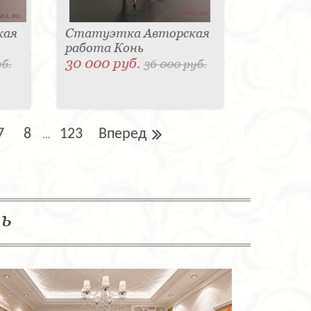
кая
Статуэтка Авторская
работа Конь
30 000 руб.
уб.
36 000 руб.
7
8
123
Вперед
...
ль