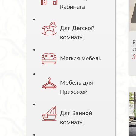
Кабинета
Для Детской
комнаты
К
s
3
Мягкая мебель
Мебель для
Прихожей
Для Ванной
комнаты