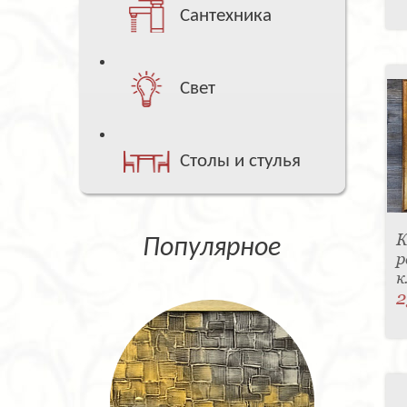
Сантехника
Свет
Столы и стулья
К
Популярное
р
к
2