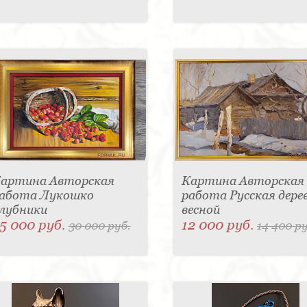
артина Авторская
Картина Авторская
абота Лукошко
работа Русская дере
лубники
весной
5 000 руб.
12 000 руб.
30 000 руб.
14 400 ру