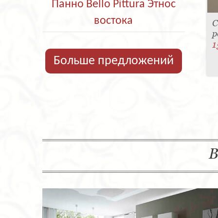
Панно Bello Pittura Этнос
востока
С
р
1
Больше предложений
В