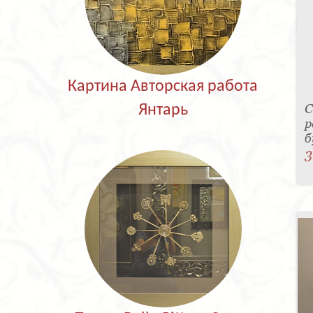
Картина Авторская работа
С
Янтарь
р
б
3