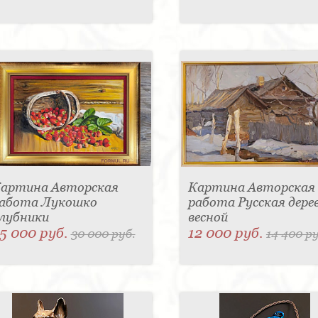
артина Авторская
Картина Авторская
абота Лукошко
работа Русская дере
лубники
весной
5 000 руб.
12 000 руб.
30 000 руб.
14 400 ру