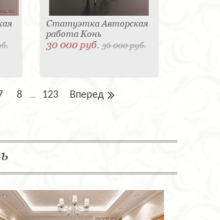
кая
Статуэтка Авторская
работа Конь
30 000 руб.
уб.
36 000 руб.
7
8
123
Вперед
...
ль