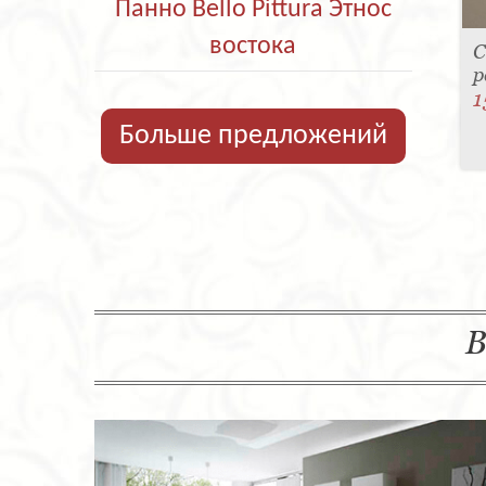
Панно Bello Pittura Этнос
востока
С
р
1
Больше предложений
В