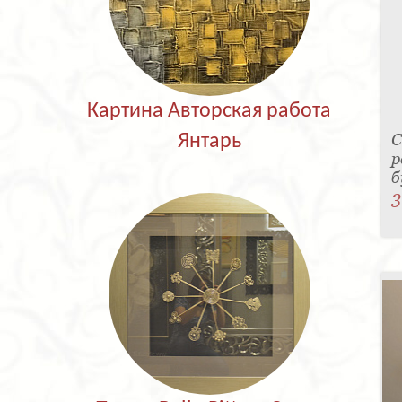
Картина Авторская работа
С
Янтарь
р
б
3