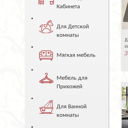
Кабинета
Для Детской
комнаты
К
s
3
Мягкая мебель
Мебель для
Прихожей
Для Ванной
комнаты