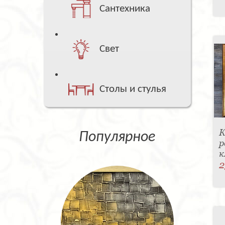
Сантехника
Свет
Столы и стулья
К
Популярное
р
к
2