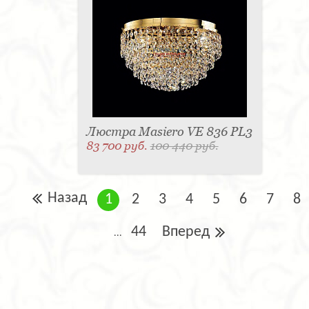
Люстра Masiero VE 836 PL3
83 700 руб.
100 440 руб.
Назад
1
2
3
4
5
6
7
8
44
Вперед
...