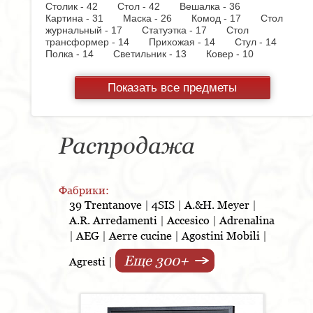
Столик - 42
Стол - 42
Вешалка - 36
Картина - 31
Маска - 26
Комод - 17
Стол
журнальный - 17
Статуэтка - 17
Стол
трансформер - 14
Прихожая - 14
Стул - 14
Полка - 14
Светильник - 13
Ковер - 10
Ортопедическое основание - 9
Комплект мебели
для ванной - 9
Тумбочка - 9
Люстра - 8
Показать все предметы
Смеситель - 8
Кровать - 7
Консоль - 7
Полотенцедержатель - 7
Пуф - 7
Ваза - 6
Стол консоль - 5
Бра - 4
Полка для
шкафа - 4
Фоторамка - 4
Стол
письменный - 3
Стенка - 3
Шкаф купе - 3
Распродажа
Скамья - 3
Постер - 3
Шкаф - 3
Настольная
лампа - 3
Кресло - 3
Держатель для туалетной
бумаги - 3
Держатель для стакана - 3
Вытяжка - 3
Панель настенная для TV - 3
Фабрики:
Газетница - 2
Стеллаж - 2
Стул барный - 2
39 Trentanove
|
4SIS
|
A.&H. Meyer
|
Кухня - 2
Унитаз - 2
Торшер - 2
Предмет
A.R. Arredamenti
|
Accesico
|
Adrenalina
интерьера - 2
Пантограф - 2
Витрина - 1
Тумба - 1
Стойка для TV - 1
Тумба под
|
AEG
|
Aerre cucine
|
Agostini Mobili
|
TV - 1
Стойка ресепшен - 1
Варочная
панель - 1
Полотенцесушитель - 1
Духовой
Еще 300+
Agresti
|
шкаф - 1
Копилка - 1
Корзина - 1
Держатель
для обуви - 1
Бутылочница - 1
Игрушка - 1
Бар - 1
Кухонная мойка - 1
Матраc - 1
Розетка - 1
Ширма - 1
Шкафчик - 1
Съемник