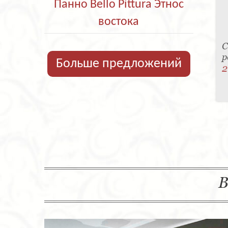
Панно Bello Pittura Этнос
востока
С
р
Больше предложений
2
В