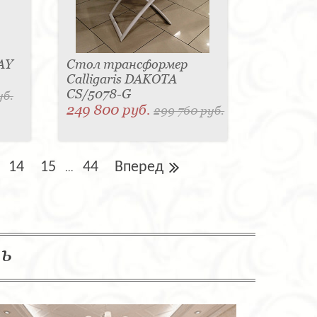
AY
Стол трансформер
Calligaris DAKOTA
CS/5078-G
уб.
249 800 руб.
299 760 руб.
14
15
44
Вперед
...
ль