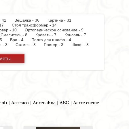
 - 42
Вешалка - 36
Картина - 31
 - 17
Стол трансформер - 14
овер - 10
Ортопедическое основание - 9
Смеситель - 8
Кровать - 7
Консоль - 7
 - 5
Бра - 4
Полка для шкафа - 4
пе - 3
Скамья - 3
Постер - 3
Шкаф - 3
 бумаги - 3
Держатель для стакана - 3
теллаж - 2
Стул барный - 2
Кухня - 2
дметы
ф - 2
Витрина - 1
Тумба - 1
Стойка для
панель - 1
Полотенцесушитель - 1
Духовой
 - 1
Бутылочница - 1
Игрушка - 1
Бар - 1
Шкафчик - 1
Съемник для одежды - 1
льня - 1
enti
|
Accesico
|
Adrenalina
|
AEG
|
Aerre cucine