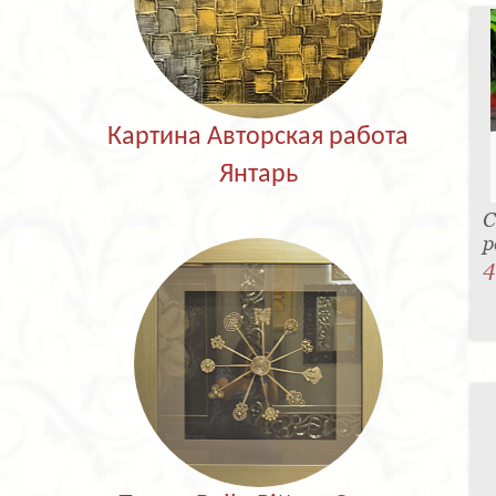
Картина Авторская работа
Янтарь
С
р
4