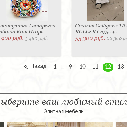
татуэтка Авторская
Столик Calligaris TR
абота Кот Игорь
ROLLER CS/5040
 900 руб.
55 300 руб.
3 480 руб.
66 360 р
Назад
1
9
10
11
12
13
...
ыберите ваш любимый сти
Элитная мебель