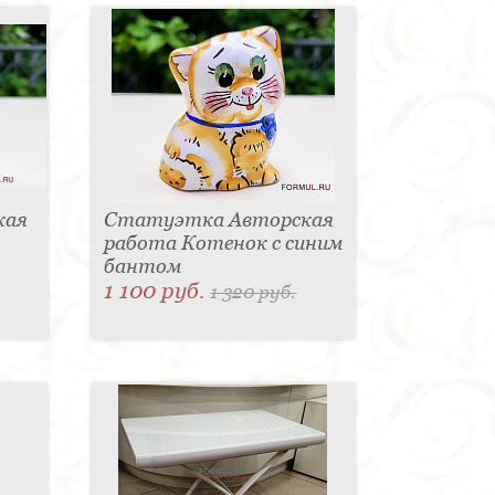
кая
Статуэтка Авторская
работа Котенок с синим
бантом
1 100 руб.
1 320 руб.