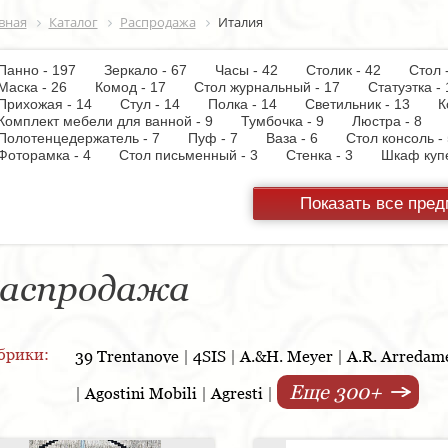
вная
Каталог
Распродажа
Италия
Панно - 197
Зеркало - 67
Часы - 42
Столик - 42
Стол
Маска - 26
Комод - 17
Стол журнальный - 17
Статуэтка
Прихожая - 14
Стул - 14
Полка - 14
Светильник - 13
К
Комплект мебели для ванной - 9
Тумбочка - 9
Люстра - 8
Полотенцедержатель - 7
Пуф - 7
Ваза - 6
Стол консоль
Фоторамка - 4
Стол письменный - 3
Стенка - 3
Шкаф ку
Настольная лампа - 3
Кресло - 3
Держатель для туалетной
Вытяжка - 3
Панель настенная для TV - 3
Газетница - 2
С
Показать все пре
Унитаз - 2
Торшер - 2
Предмет интерьера - 2
Пантогра
TV - 1
Тумба под TV - 1
Стойка ресепшен - 1
Варочная 
шкаф - 1
Копилка - 1
Корзина - 1
Держатель для обуви
Кухонная мойка - 1
Матраc - 1
Розетка - 1
Ширма - 1
Подсвечник - 1
Мыльница - 1
Подставка под зонт - 1
Спа
аспродажа
брики:
39 Trentanove
|
4SIS
|
A.&H. Meyer
|
A.R. Arredam
Еще 300+
|
Agostini Mobili
|
Agresti
|