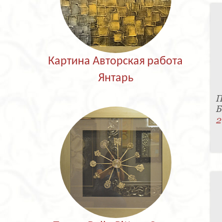
Картина Авторская работа
Янтарь
П
Б
2