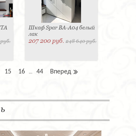
STA
Шкаф Spar BA-A04 белый
лак
207 200 руб.
 руб.
248 640 руб.
15
16
44
Вперед
...
ль