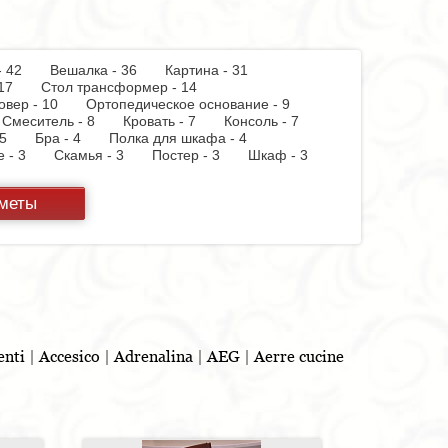
 - 42
Вешалка - 36
Картина - 31
 - 17
Стол трансформер - 14
овер - 10
Ортопедическое основание - 9
Смеситель - 8
Кровать - 7
Консоль - 7
 - 5
Бра - 4
Полка для шкафа - 4
пе - 3
Скамья - 3
Постер - 3
Шкаф - 3
 бумаги - 3
Держатель для стакана - 3
теллаж - 2
Стул барный - 2
Кухня - 2
дметы
ф - 2
Витрина - 1
Тумба - 1
Стойка для
панель - 1
Полотенцесушитель - 1
Духовой
 - 1
Бутылочница - 1
Игрушка - 1
Бар - 1
Шкафчик - 1
Съемник для одежды - 1
льня - 1
enti
|
Accesico
|
Adrenalina
|
AEG
|
Aerre cucine