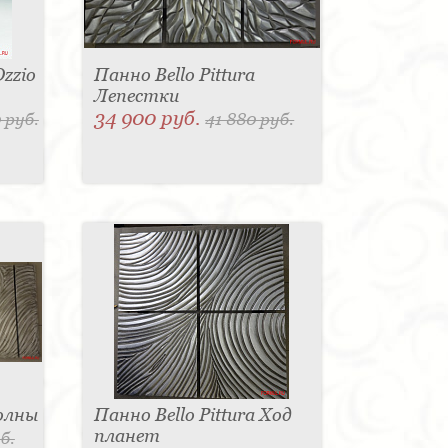
zzio
Панно Bello Pittura
Лепестки
34 900 руб.
 руб.
41 880 руб.
Волны
Панно Bello Pittura Ход
планет
б.