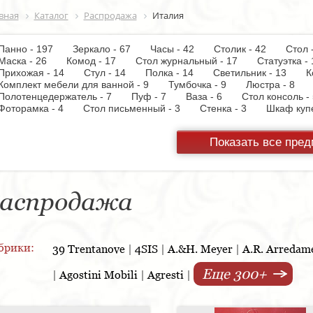
вная
Каталог
Распродажа
Италия
Панно - 197
Зеркало - 67
Часы - 42
Столик - 42
Стол
Маска - 26
Комод - 17
Стол журнальный - 17
Статуэтка
Прихожая - 14
Стул - 14
Полка - 14
Светильник - 13
К
Комплект мебели для ванной - 9
Тумбочка - 9
Люстра - 8
Полотенцедержатель - 7
Пуф - 7
Ваза - 6
Стол консоль
Фоторамка - 4
Стол письменный - 3
Стенка - 3
Шкаф ку
Настольная лампа - 3
Кресло - 3
Держатель для туалетной
Вытяжка - 3
Панель настенная для TV - 3
Газетница - 2
С
Показать все пре
Унитаз - 2
Торшер - 2
Предмет интерьера - 2
Пантогра
TV - 1
Тумба под TV - 1
Стойка ресепшен - 1
Варочная 
шкаф - 1
Копилка - 1
Корзина - 1
Держатель для обуви
Кухонная мойка - 1
Матраc - 1
Розетка - 1
Ширма - 1
Подсвечник - 1
Мыльница - 1
Подставка под зонт - 1
Спа
аспродажа
брики:
39 Trentanove
|
4SIS
|
A.&H. Meyer
|
A.R. Arredam
Еще 300+
|
Agostini Mobili
|
Agresti
|