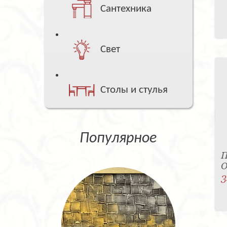
Сантехника
Свет
Столы и стулья
Популярное
П
О
3