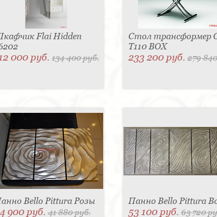
кафчик Flai Hidden
Стол трансформер O
6202
T110 BOX
12 000 руб.
233 200 руб.
134 400 руб.
279 840
анно Bello Pittura Розы
Панно Bello Pittura 
4 900 руб.
53 100 руб.
41 880 руб.
63 720 ру