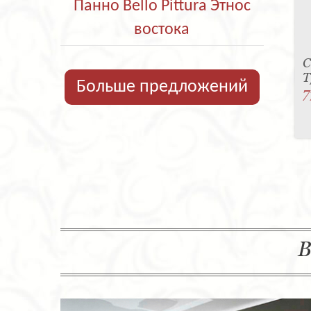
Панно Bello Pittura Этнос
востока
С
T
Больше предложений
7
В