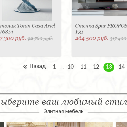
толик Tonin Casa Ariel
Стенка Spar PROPO
/6814
Y31
7 300 руб.
264 500 руб.
92 760 руб.
317 400
Назад
1
10
11
12
13
14
...
ыберите ваш любимый сти
Элитная мебель