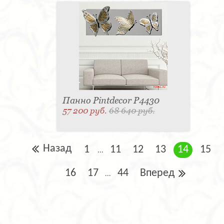
Панно Pintdecor P4430
57 200 руб.
68 640 руб.
Назад
1
11
12
13
14
15
...
16
17
44
Вперед
...