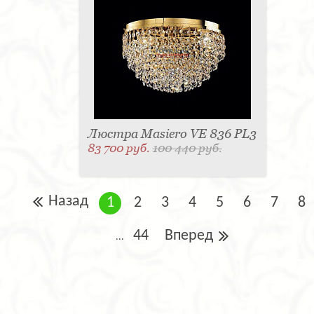
Люстра Masiero VE 836 PL3
83 700 руб.
100 440 руб.
Назад
1
2
3
4
5
6
7
8
44
Вперед
...