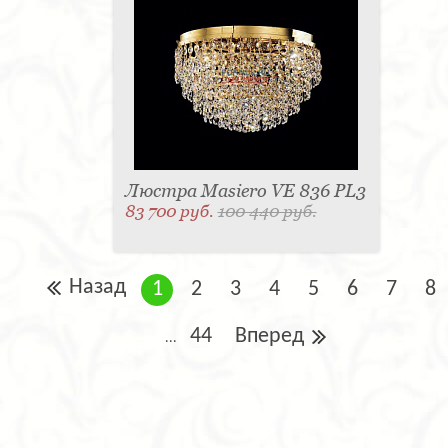
Люстра Masiero VE 836 PL3
83 700 руб.
100 440 руб.
Назад
1
2
3
4
5
6
7
8
44
Вперед
...