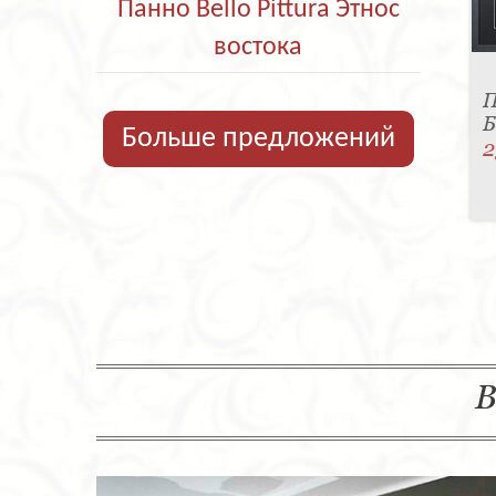
Панно Bello Pittura Этнос
востока
П
Б
Больше предложений
2
В