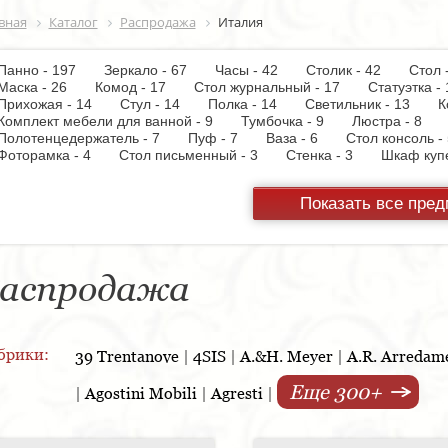
вная
Каталог
Распродажа
Италия
Панно - 197
Зеркало - 67
Часы - 42
Столик - 42
Стол
Маска - 26
Комод - 17
Стол журнальный - 17
Статуэтка
Прихожая - 14
Стул - 14
Полка - 14
Светильник - 13
К
Комплект мебели для ванной - 9
Тумбочка - 9
Люстра - 8
Полотенцедержатель - 7
Пуф - 7
Ваза - 6
Стол консоль
Фоторамка - 4
Стол письменный - 3
Стенка - 3
Шкаф ку
Настольная лампа - 3
Кресло - 3
Держатель для туалетной
Вытяжка - 3
Панель настенная для TV - 3
Газетница - 2
С
Показать все пре
Унитаз - 2
Торшер - 2
Предмет интерьера - 2
Пантогра
TV - 1
Тумба под TV - 1
Стойка ресепшен - 1
Варочная 
шкаф - 1
Копилка - 1
Корзина - 1
Держатель для обуви
Кухонная мойка - 1
Матраc - 1
Розетка - 1
Ширма - 1
Подсвечник - 1
Мыльница - 1
Подставка под зонт - 1
Спа
аспродажа
брики:
39 Trentanove
|
4SIS
|
A.&H. Meyer
|
A.R. Arredam
Еще 300+
|
Agostini Mobili
|
Agresti
|