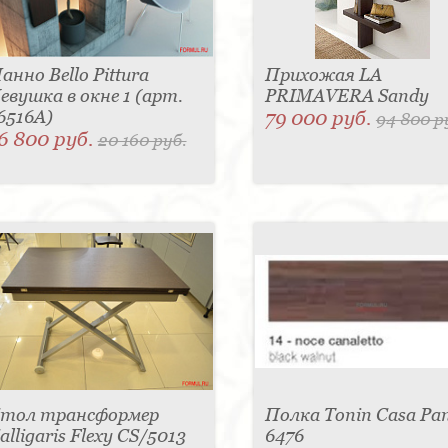
анно Bello Pittura
Прихожая LA
евушка в окне 1 (арт.
PRIMAVERA Sandy
6516A)
79 000 руб.
94 800 р
6 800 руб.
20 160 руб.
тол трансформер
Полка Tonin Casa Pa
alligaris Flexy CS/5013
6476