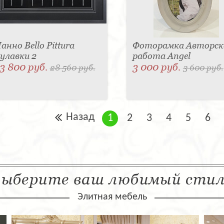
анно Bello Pittura
Фоторамка Авторск
улавки 2
работа Angel
3 800 руб.
3 000 руб.
28 560 руб.
3 600 руб.
Назад
1
2
3
4
5
6
ыберите ваш любимый сти
Элитная мебель