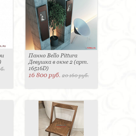
ри
Панно Bello Pittura
)
Девушка в окне 2 (арт.
16516D)
б.
16 800 руб.
20 160 руб.