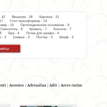
 - 42
Вешалка - 36
Картина - 31
 - 17
Стол трансформер - 14
овер - 10
Ортопедическое основание - 9
Смеситель - 8
Кровать - 7
Консоль - 7
 - 5
Бра - 4
Полка для шкафа - 4
пе - 3
Скамья - 3
Постер - 3
Шкаф - 3
 бумаги - 3
Держатель для стакана - 3
теллаж - 2
Стул барный - 2
Кухня - 2
дметы
ф - 2
Витрина - 1
Тумба - 1
Стойка для
панель - 1
Полотенцесушитель - 1
Духовой
 - 1
Бутылочница - 1
Игрушка - 1
Бар - 1
Шкафчик - 1
Съемник для одежды - 1
льня - 1
enti
|
Accesico
|
Adrenalina
|
AEG
|
Aerre cucine