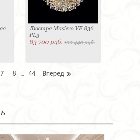
ая
Люстра Masiero VE 836
PL3
83 700 руб.
100 440 руб.
7
8
44
Вперед
...
ль