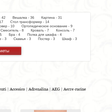
 - 42
Вешалка - 36
Картина - 31
 - 17
Стол трансформер - 14
овер - 10
Ортопедическое основание - 9
Смеситель - 8
Кровать - 7
Консоль - 7
 - 5
Бра - 4
Полка для шкафа - 4
пе - 3
Скамья - 3
Постер - 3
Шкаф - 3
 бумаги - 3
Держатель для стакана - 3
теллаж - 2
Стул барный - 2
Кухня - 2
дметы
ф - 2
Витрина - 1
Тумба - 1
Стойка для
панель - 1
Полотенцесушитель - 1
Духовой
 - 1
Бутылочница - 1
Игрушка - 1
Бар - 1
Шкафчик - 1
Съемник для одежды - 1
льня - 1
enti
|
Accesico
|
Adrenalina
|
AEG
|
Aerre cucine