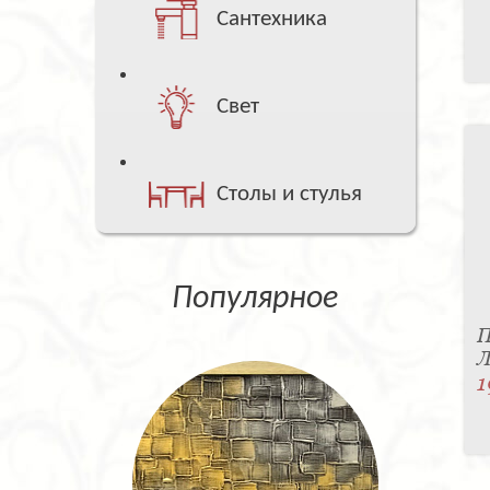
Сантехника
Свет
Столы и стулья
Популярное
П
Л
1