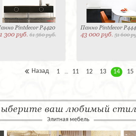
анно Pintdecor P4420
Панно Pintdecor P44
1 300 руб.
43 000 руб.
61 560 руб.
51 600 р
Назад
1
11
12
13
14
15
...
ыберите ваш любимый сти
Элитная мебель