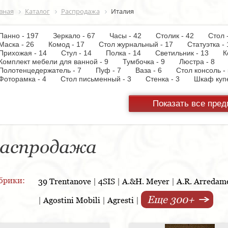
вная
Каталог
Распродажа
Италия
Панно - 197
Зеркало - 67
Часы - 42
Столик - 42
Стол
Маска - 26
Комод - 17
Стол журнальный - 17
Статуэтка
Прихожая - 14
Стул - 14
Полка - 14
Светильник - 13
К
Комплект мебели для ванной - 9
Тумбочка - 9
Люстра - 8
Полотенцедержатель - 7
Пуф - 7
Ваза - 6
Стол консоль
Фоторамка - 4
Стол письменный - 3
Стенка - 3
Шкаф ку
Настольная лампа - 3
Кресло - 3
Держатель для туалетной
Вытяжка - 3
Панель настенная для TV - 3
Газетница - 2
С
Показать все пре
Унитаз - 2
Торшер - 2
Предмет интерьера - 2
Пантогра
TV - 1
Тумба под TV - 1
Стойка ресепшен - 1
Варочная 
шкаф - 1
Копилка - 1
Корзина - 1
Держатель для обуви
Кухонная мойка - 1
Матраc - 1
Розетка - 1
Ширма - 1
Подсвечник - 1
Мыльница - 1
Подставка под зонт - 1
Спа
аспродажа
брики:
39 Trentanove
|
4SIS
|
A.&H. Meyer
|
A.R. Arredam
Еще 300+
|
Agostini Mobili
|
Agresti
|