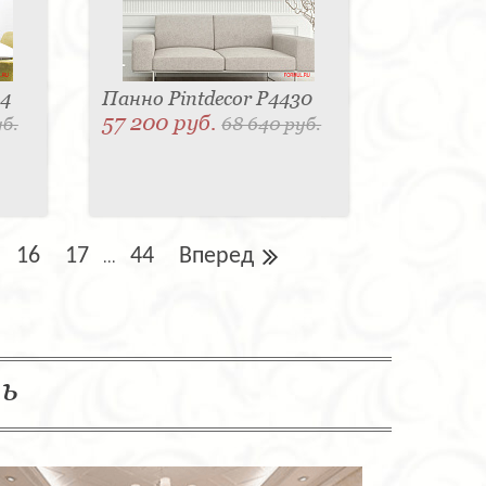
44
Панно Pintdecor P4430
57 200 руб.
уб.
68 640 руб.
16
17
44
Вперед
...
ль