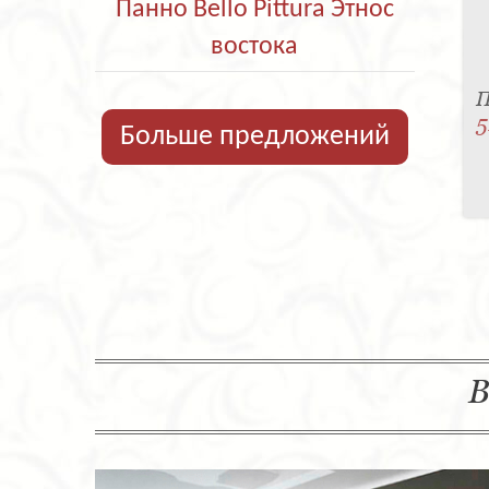
Панно Bello Pittura Этнос
востока
П
5
Больше предложений
В