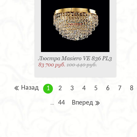
Люстра Masiero VE 836 PL3
83 700 руб.
100 440 руб.
Назад
1
2
3
4
5
6
7
8
44
Вперед
...