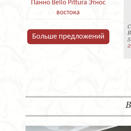
Панно Bello Pittura Этнос
востока
С
B
Больше предложений
5
2
В