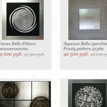
анно Bello Pittura
Зеркало Bella specchi
есконечность
Frosty pattern 21369
9 600 руб.
40 500 руб.
35 520 руб.
48 600 р