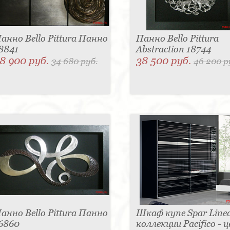
анно Bello Pittura Панно
Панно Bello Pittura
8841
Abstraction 18744
8 900 руб.
38 500 руб.
34 680 руб.
46 200 р
анно Bello Pittura Панно
Шкаф купе Spar Linea
6860
коллекции Pacifico - 