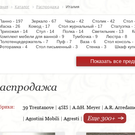
вная
Каталог
Распродажа
Италия
Панно - 197
Зеркало - 67
Часы - 42
Столик - 42
Стол
Маска - 26
Комод - 17
Стол журнальный - 17
Статуэтка
Прихожая - 14
Стул - 14
Полка - 14
Светильник - 13
К
Комплект мебели для ванной - 9
Тумбочка - 9
Люстра - 8
Полотенцедержатель - 7
Пуф - 7
Ваза - 6
Стол консоль
Фоторамка - 4
Стол письменный - 3
Стенка - 3
Шкаф ку
Настольная лампа - 3
Кресло - 3
Держатель для туалетной
Вытяжка - 3
Панель настенная для TV - 3
Газетница - 2
С
Показать все пре
Унитаз - 2
Торшер - 2
Предмет интерьера - 2
Пантогра
TV - 1
Тумба под TV - 1
Стойка ресепшен - 1
Варочная 
шкаф - 1
Копилка - 1
Корзина - 1
Держатель для обуви
Кухонная мойка - 1
Матраc - 1
Розетка - 1
Ширма - 1
Подсвечник - 1
Мыльница - 1
Подставка под зонт - 1
Спа
аспродажа
брики:
39 Trentanove
|
4SIS
|
A.&H. Meyer
|
A.R. Arredam
Еще 300+
|
Agostini Mobili
|
Agresti
|