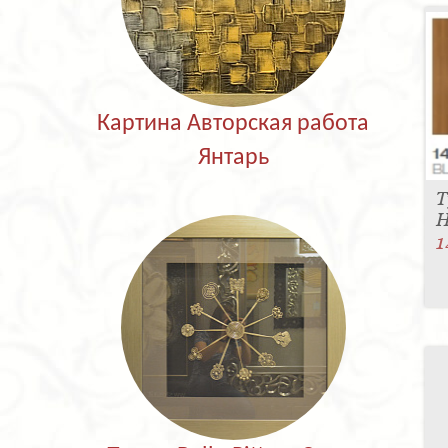
Картина Авторская работа
Янтарь
Т
H
1