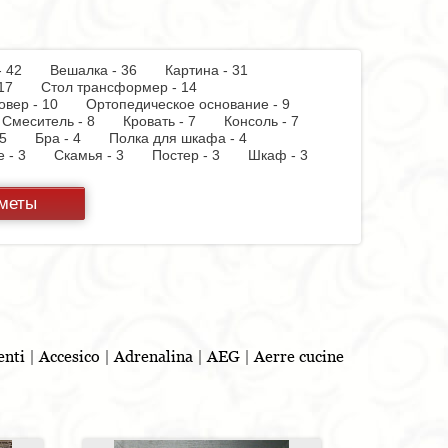
 - 42
Вешалка - 36
Картина - 31
 - 17
Стол трансформер - 14
овер - 10
Ортопедическое основание - 9
Смеситель - 8
Кровать - 7
Консоль - 7
 - 5
Бра - 4
Полка для шкафа - 4
пе - 3
Скамья - 3
Постер - 3
Шкаф - 3
 бумаги - 3
Держатель для стакана - 3
теллаж - 2
Стул барный - 2
Кухня - 2
дметы
ф - 2
Витрина - 1
Тумба - 1
Стойка для
панель - 1
Полотенцесушитель - 1
Духовой
 - 1
Бутылочница - 1
Игрушка - 1
Бар - 1
Шкафчик - 1
Съемник для одежды - 1
льня - 1
enti
|
Accesico
|
Adrenalina
|
AEG
|
Aerre cucine