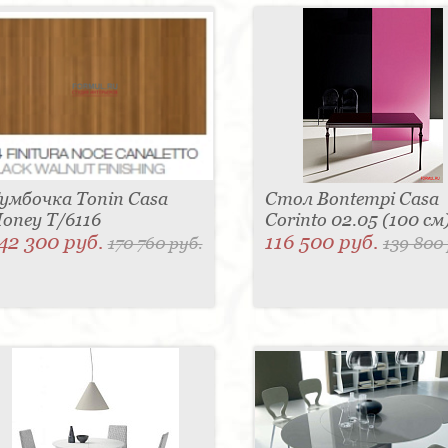
умбочка Tonin Casa
Стол Bontempi Casa
oney T/6116
Corinto 02.05 (100 см
42 300 руб.
116 500 руб.
170 760 руб.
139 800