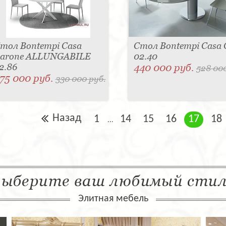
тол Bontempi Casa
Стол Bontempi Casa 
arone ALLUNGABILE
02.40
2.86
440 000 руб.
528 000
75 000 руб.
330 000 руб.
Назад
1
14
15
16
17
18
...
ыберите ваш любимый сти
Элитная мебель