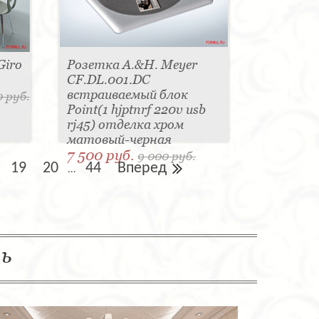
Giro
Розетка A.&H. Meyer
CF.DL.001.DC
встраиваемый блок
 руб.
Point(1 hjptnrf 220v usb
rj45) отделка хром
матовый-черная
7 500 руб.
9 000 руб.
19
20
44
Вперед
...
ль