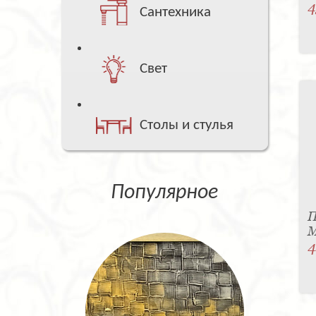
4
Сантехника
Свет
Столы и стулья
Популярное
П
М
4