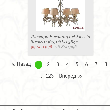
Люстра Eurolampart Fiocchi
Strass 0465/08LA 3842
99 000 руб.
118 800 руб.
Назад
1
2
3
4
5
6
7
8
123
Вперед
...