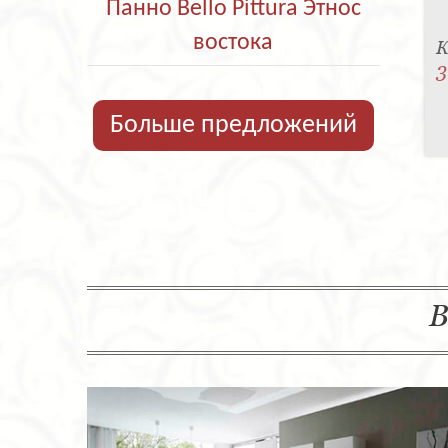
Панно Bello Pittura Этнос
востока
К
3
Больше предложений
В