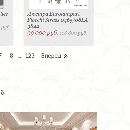
les
Люстра Eurolampart
Fiocchi Strass 0465/08LA
3842
 руб.
99 000 руб.
118 800 руб.
7
8
123
Вперед
...
ль