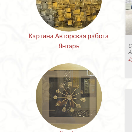
Картина Авторская работа
С
Янтарь
A
1