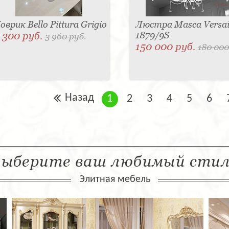
оврик Bello Pittura Grigio
Люстра Masca Versail
 300 руб.
1879/9S
3 960 руб.
150 000 руб.
180 000
Назад
1
2
3
4
5
6
ыберите ваш любимый сти
Элитная мебель