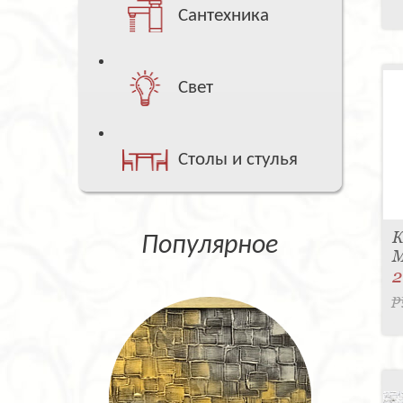
Сантехника
Свет
Столы и стулья
К
Популярное
M
2
р