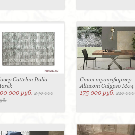
овер Cattelan Italia
Стол трансформер
arek
Altacom Calypso M04
00 000 руб.
175 000 руб.
240 000
210 000
уб.