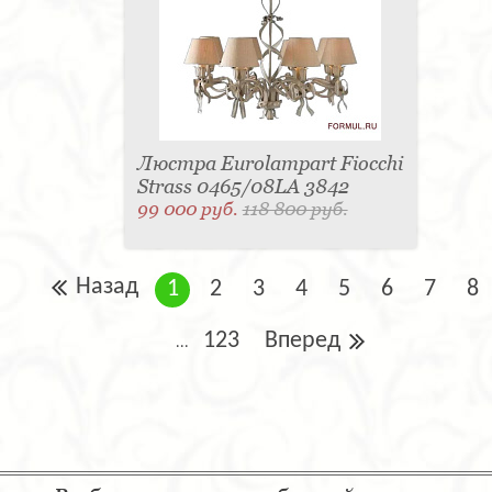
Люстра Eurolampart Fiocchi
Strass 0465/08LA 3842
99 000 руб.
118 800 руб.
Назад
1
2
3
4
5
6
7
8
123
Вперед
...