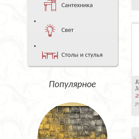
Сантехника
Свет
Столы и стулья
К
Популярное
M
2
р