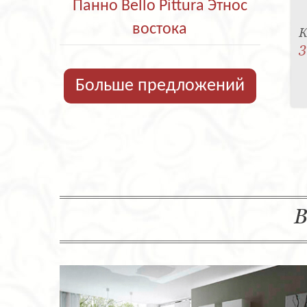
Панно Bello Pittura Этнос
востока
К
3
Больше предложений
В