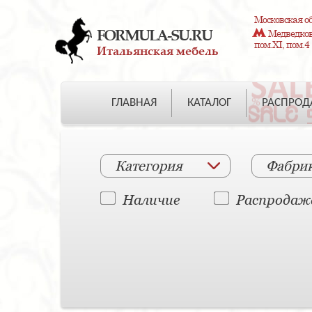
Московская об
FORMULA-SU.RU
Медведково
пом.XI, пом.4
Итальянская мебель
ГЛАВНАЯ
КАТАЛОГ
РАСПРО
Категория
Фабри
Наличие
Распродаж