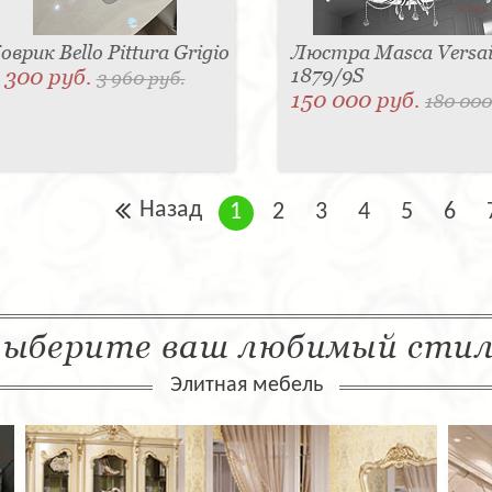
оврик Bello Pittura Grigio
Люстра Masca Versail
 300 руб.
1879/9S
3 960 руб.
150 000 руб.
180 000
Назад
1
2
3
4
5
6
ыберите ваш любимый сти
Элитная мебель