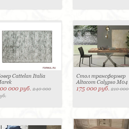
овер Cattelan Italia
Стол трансформер
arek
Altacom Calypso M04
00 000 руб.
175 000 руб.
240 000
210 000
уб.