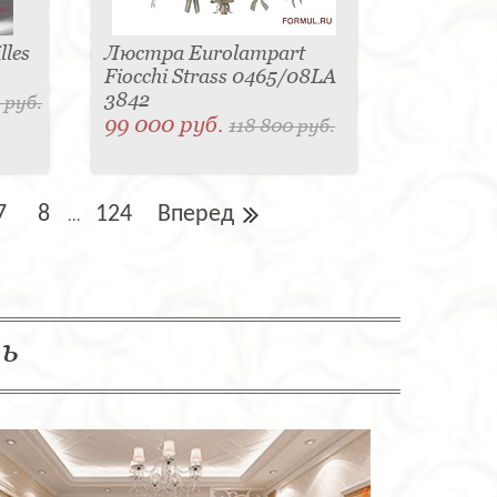
les
Люстра Eurolampart
Fiocchi Strass 0465/08LA
3842
 руб.
99 000 руб.
118 800 руб.
7
8
124
Вперед
...
ль