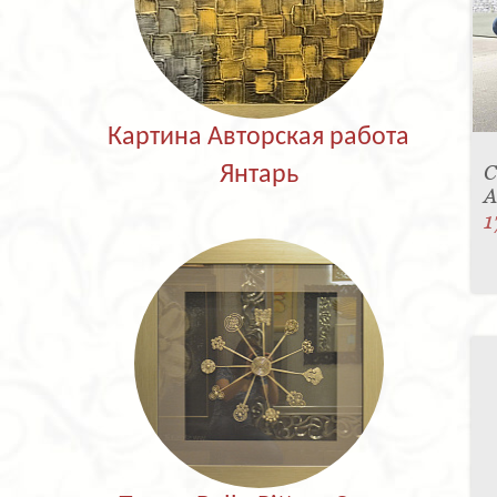
Картина Авторская работа
С
Янтарь
A
1