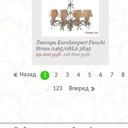
Люстра Eurolampart Fiocchi
Strass 0465/08LA 3842
99 000 руб.
118 800 руб.
Назад
1
2
3
4
5
6
7
8
123
Вперед
...