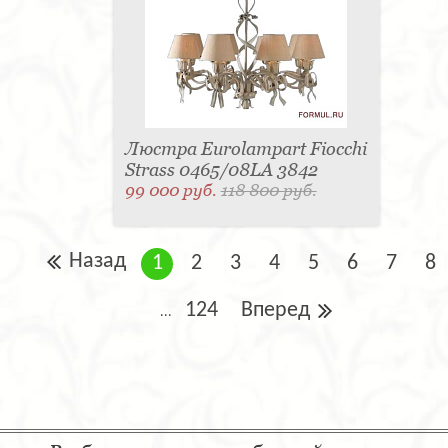
Люстра Eurolampart Fiocchi
Strass 0465/08LA 3842
99 000 руб.
118 800 руб.
Назад
1
2
3
4
5
6
7
8
124
Вперед
...