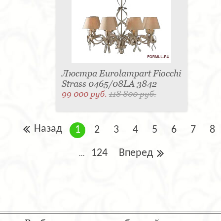
Люстра Eurolampart Fiocchi
Strass 0465/08LA 3842
99 000 руб.
118 800 руб.
Назад
1
2
3
4
5
6
7
8
124
Вперед
...