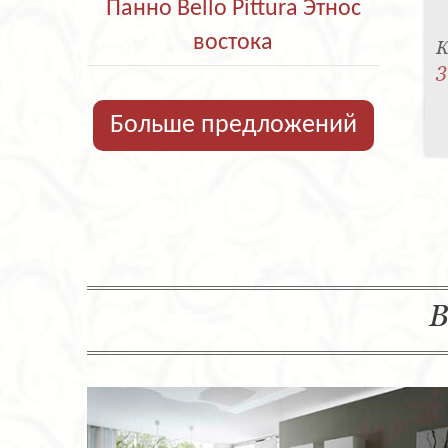
Панно Bello Pittura Этнос
востока
К
3
Больше предложений
В