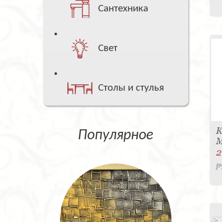
Сантехника
Свет
Столы и стулья
К
Популярное
M
2
р