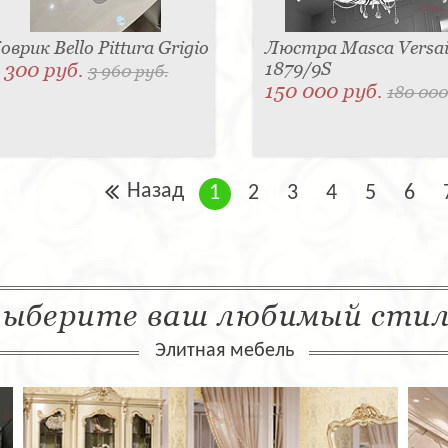
оврик Bello Pittura Grigio
Люстра Masca Versail
 300 руб.
1879/9S
3 960 руб.
150 000 руб.
180 000
Назад
1
2
3
4
5
6
ыберите ваш любимый сти
Элитная мебель