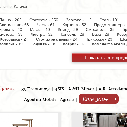
вная
Каталог
Панно - 262
Статуэтка - 256
Зеркало - 112
Стол - 101
Светильник - 63
Часы - 61
Картина - 52
Предмет интерь
Кровать - 40
Маска - 40
Комод - 39
Смеситель - 35
Бр
система - 33
Люстра - 32
Консоль - 28
Ваза - 28
Кове
Фоторамка - 24
Стол журнальный - 24
Прихожая - 23
Шк
Копилка - 19
Подушка - 18
Коврик - 16
Комплект мебели
Ортопедическое основание - 15
Холодильник - 14
Диван кр
Кресло - 12
Шкатулка - 12
Стол консоль - 12
Стол письм
Показать все пре
Блюдо - 10
Скамья - 10
Шкафчик - 9
Монетница - 9
В
для шкафа - 8
Торшер - 8
Стенка - 8
Кухонная мойка -
Подставка под зонт - 8
Духовой шкаф - 7
Шкаф купе - 7
Д
доска - 6
Лоток - 5
Посудомоечная машина - 4
Постер 
Графин - 4
Держатель для стакана - 4
Панель настенная д
Держатель для туалетной бумаги - 3
Поднос - 3
Пантограф
Унитаз - 2
Кухня - 2
Стиральная машина - 2
Туалетный 
брики:
39 Trentanove
|
4SIS
|
A.&H. Meyer
|
A.R. Arredam
штор - 2
Газетница - 2
Крючок - 2
Полотенцесушитель 
Мясорубка - 1
Съемник для одежды - 1
Игрушка - 1
Игру
Еще 300+
|
Agostini Mobili
|
Agresti
|
Морозильная камера - 1
Выдвижная система - 1
Ведро для
Игрушка - 1
Держатель для обуви - 1
Держатель для одежд
Шезлонг - 1
Микроволновая печь - 1
Кондиционер - 1
Душ
Игрушка - 1
Игрушка - 1
Игрушка - 1
Игрушка - 1
Игру
посуды - 1
Игрушка - 1
Стойка для TV - 1