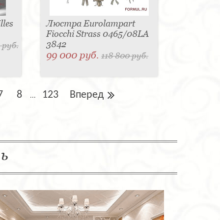
les
Люстра Eurolampart
Fiocchi Strass 0465/08LA
3842
 руб.
99 000 руб.
118 800 руб.
7
8
123
Вперед
...
ль