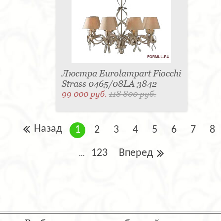
Люстра Eurolampart Fiocchi
Strass 0465/08LA 3842
99 000 руб.
118 800 руб.
Назад
1
2
3
4
5
6
7
8
123
Вперед
...