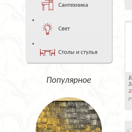
Сантехника
Свет
Столы и стулья
К
Популярное
M
2
р