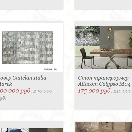
овер Cattelan Italia
Стол трансформер
arek
Altacom Calypso M04
00 000 руб.
175 000 руб.
240 000
210 000
уб.