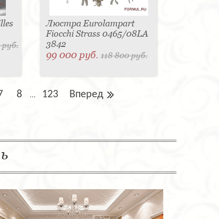
les
Люстра Eurolampart
Fiocchi Strass 0465/08LA
3842
 руб.
99 000 руб.
118 800 руб.
7
8
123
Вперед
...
ль