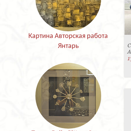
Картина Авторская работа
С
Янтарь
A
1