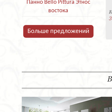
Панно Bello Pittura Этнос
востока
К
3
Больше предложений
В