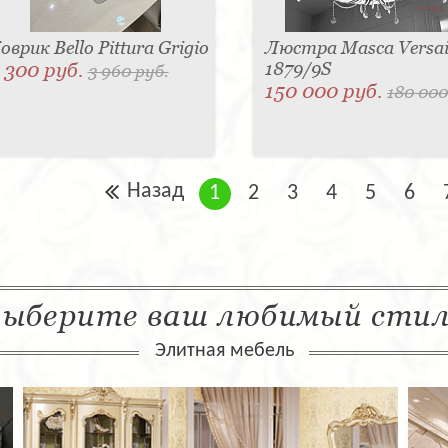
оврик Bello Pittura Grigio
Люстра Masca Versail
 300 руб.
1879/9S
3 960 руб.
150 000 руб.
180 000
Назад
1
2
3
4
5
6
ыберите ваш любимый сти
Элитная мебель