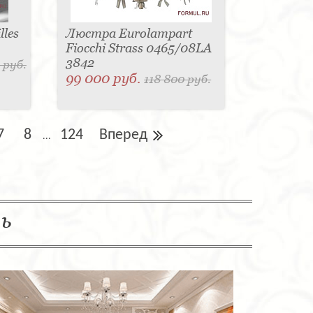
les
Люстра Eurolampart
Fiocchi Strass 0465/08LA
3842
 руб.
99 000 руб.
118 800 руб.
7
8
124
Вперед
...
ль