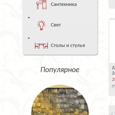
Сантехника
Свет
Столы и стулья
К
Популярное
M
2
р