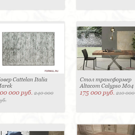
овер Cattelan Italia
Стол трансформер
arek
Altacom Calypso M04
00 000 руб.
175 000 руб.
240 000
210 000
уб.