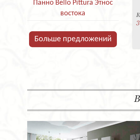
Панно Bello Pittura Этнос
востока
К
3
Больше предложений
В