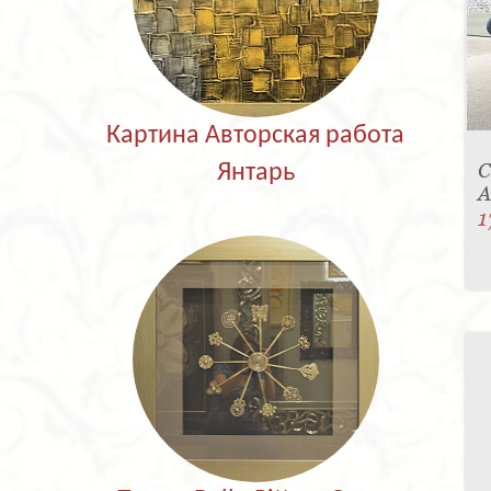
Картина Авторская работа
С
Янтарь
A
1