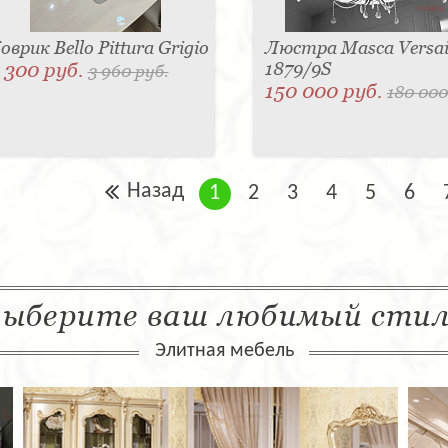
оврик Bello Pittura Grigio
Люстра Masca Versail
 300 руб.
1879/9S
3 960 руб.
150 000 руб.
180 000
Назад
1
2
3
4
5
6
ыберите ваш любимый сти
Элитная мебель