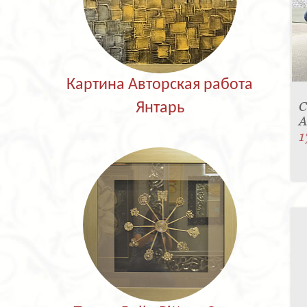
Картина Авторская работа
С
Янтарь
A
1