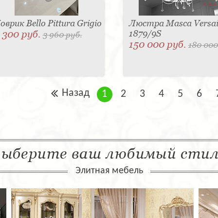
оврик Bello Pittura Grigio
Люстра Masca Versail
 300 руб.
1879/9S
3 960 руб.
150 000 руб.
180 000
Назад
1
2
3
4
5
6
ыберите ваш любимый сти
Элитная мебель