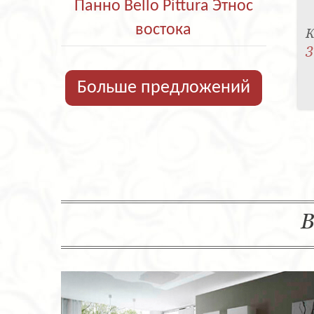
Панно Bello Pittura Этнос
востока
К
3
Больше предложений
В