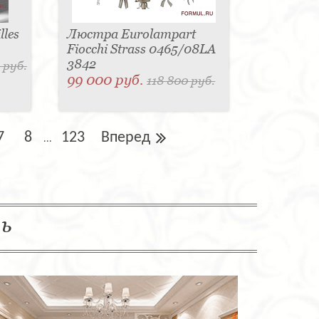
les
Люстра Eurolampart
Fiocchi Strass 0465/08LA
3842
 руб.
99 000 руб.
118 800 руб.
7
8
123
Вперед
...
ль