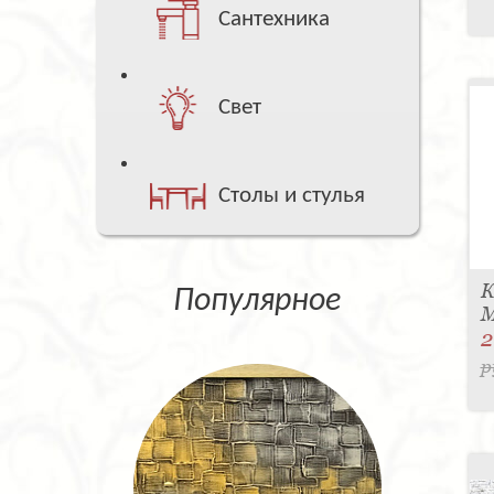
Сантехника
Свет
Столы и стулья
К
Популярное
M
2
р