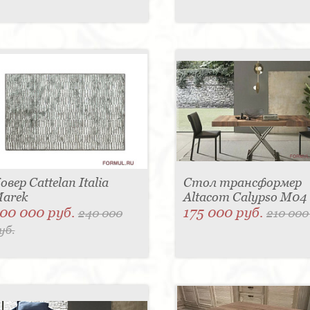
овер Cattelan Italia
Стол трансформер
arek
Altacom Calypso M04
00 000 руб.
175 000 руб.
240 000
210 000
уб.