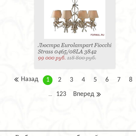
Люстра Eurolampart Fiocchi
Strass 0465/08LA 3842
99 000 руб.
118 800 руб.
Назад
1
2
3
4
5
6
7
8
123
Вперед
...