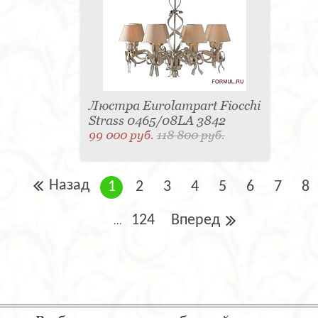
Люстра Eurolampart Fiocchi
Strass 0465/08LA 3842
99 000 руб.
118 800 руб.
Назад
1
2
3
4
5
6
7
8
124
Вперед
...