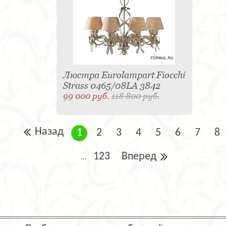
Люстра Eurolampart Fiocchi
Strass 0465/08LA 3842
99 000 руб.
118 800 руб.
Назад
1
2
3
4
5
6
7
8
123
Вперед
...