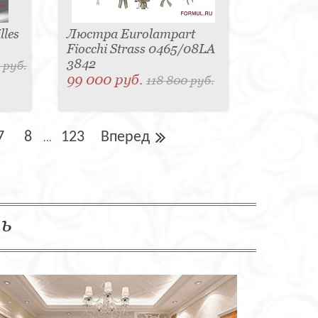
les
Люстра Eurolampart
Fiocchi Strass 0465/08LA
3842
 руб.
99 000 руб.
118 800 руб.
7
8
123
Вперед
...
ль