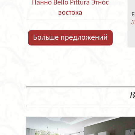
Панно Bello Pittura Этнос
востока
К
3
Больше предложений
В