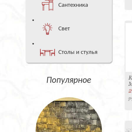
Сантехника
Свет
Столы и стулья
К
Популярное
M
2
р