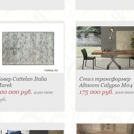
овер Cattelan Italia
Стол трансформер
arek
Altacom Calypso M04
00 000 руб.
175 000 руб.
240 000
210 000
уб.