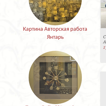
Картина Авторская работа
С
Янтарь
A
1