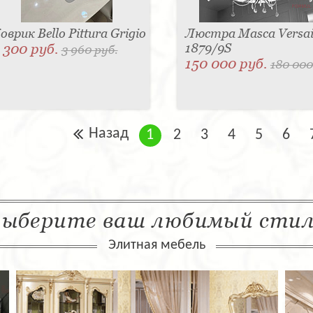
оврик Bello Pittura Grigio
Люстра Masca Versail
 300 руб.
1879/9S
3 960 руб.
150 000 руб.
180 000
Назад
1
2
3
4
5
6
ыберите ваш любимый сти
Элитная мебель