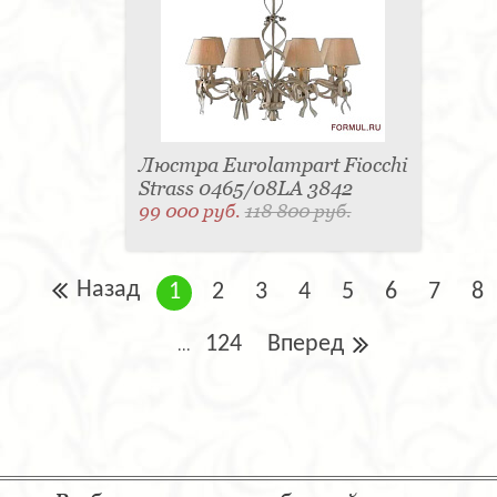
Люстра Eurolampart Fiocchi
Strass 0465/08LA 3842
99 000 руб.
118 800 руб.
Назад
1
2
3
4
5
6
7
8
124
Вперед
...