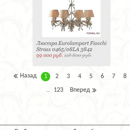
Люстра Eurolampart Fiocchi
Strass 0465/08LA 3842
99 000 руб.
118 800 руб.
Назад
1
2
3
4
5
6
7
8
123
Вперед
...