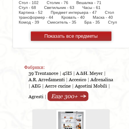
Стол - 102
Столик - 76
Вешалка - 71
Стул - 68
Светильник - 63
Часы - 61
Картина - 52
Предмет интерьера - 47
Стол
трансформер - 44
Кровать - 40
Маска - 40
Комод - 39
Смеситель - 35
Бра - 35
Стул
барный - 34
Рейлинговая система - 33
Люстра - 32
Ваза - 28
Консоль - 28
Показать все предметы
Тумбочка - 27
Ковер - 27
Полка - 25
Фоторамка - 24
Стол журнальный - 24
Прихожая - 23
Шкаф - 23
Настольная
лампа - 20
Копилка - 19
Подушка - 18
Комплект мебели для ванной - 15
Корзина - 15
Ортопедическое основание - 15
Диван
кровать - 14
Коврик - 14
Холодильник - 14
Фабрики:
Стул на колесиках - 13
Кресло - 12
39 Trentanove
|
4SIS
|
A.&H. Meyer
|
Шкатулка - 12
Стол консоль - 12
Пуф - 11
A.R. Arredamenti
|
Accesico
|
Adrenalina
Скамья - 10
Блюдо - 10
Стеллаж - 10
Стол
|
AEG
|
Aerre cucine
|
Agostini Mobili
|
письменный - 10
Шкафчик - 9
Монетница - 9
Варочная панель - 9
Еще 300+
Подсвечник - 8
Полка для шкафа - 8
Agresti
|
Торшер - 8
Стенка - 8
Кухонная мойка - 8
Аксессуар - 8
Полотенцедержатель - 8
Подставка под зонт - 8
Духовой шкаф - 7
Шкаф
купе - 7
Диван - 7
Тумба для обуви - 7
Гладильная доска - 6
Лоток - 5
Посудомоечная
машина - 4
Постер - 4
Тумба под TV - 4