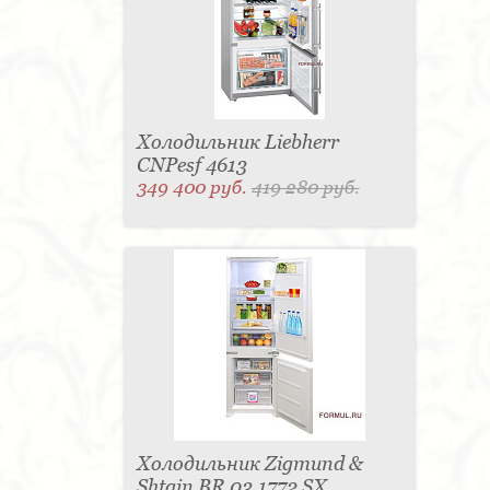
Матраc - 4
Графин - 4
Держатель для
стакана - 4
Панель настенная для TV - 4
Вытяжка - 3
Кассетница - 3
Держатель для
туалетной бумаги - 3
Поднос - 3
Пантограф - 3
Мыльница - 3
Раковина - 3
Унитаз - 2
Кухня - 2
Стиральная машина - 2
Туалетный столик - 2
Тумба - 2
Бар - 2
Карниз для штор - 2
Газетница - 2
Холодильник Liebherr
Крючок - 2
Полотенцесушитель - 2
CNPesf 4613
Розетка - 2
Игрушка - 1
Игрушка - 1
349 400 руб.
419 280 руб.
Мясорубка - 1
Съемник для одежды - 1
Игрушка - 1
Игрушка - 1
Витрина - 1
Стойка
ресепшен - 1
Морозильная камера - 1
Выдвижная система - 1
Ведро для мусора - 1
Утюг - 1
Игрушка - 1
Игрушка - 1
Держатель
для обуви - 1
Держатель для одежды - 1
Бутылочница - 1
Ширма - 1
Шезлонг - 1
Микроволновая печь - 1
Кондиционер - 1
Душевая кабина - 1
Буфет - 1
Спальня - 1
Игрушка - 1
Игрушка - 1
Игрушка - 1
Игрушка - 1
Игрушка - 1
Игрушка - 1
Подогреватель посуды - 1
Игрушка - 1
Стойка
для TV - 1
Холодильник Zigmund &
Shtain BR 03.1772 SX