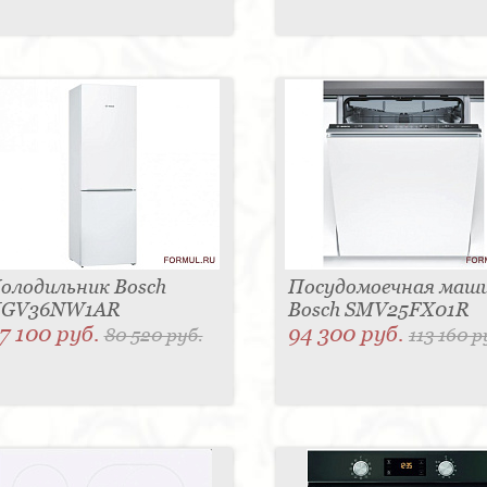
олодильник Bosch
Посудомоечная маш
GV36NW1AR
Bosch SMV25FX01R
7 100 руб.
94 300 руб.
80 520 руб.
113 160 р