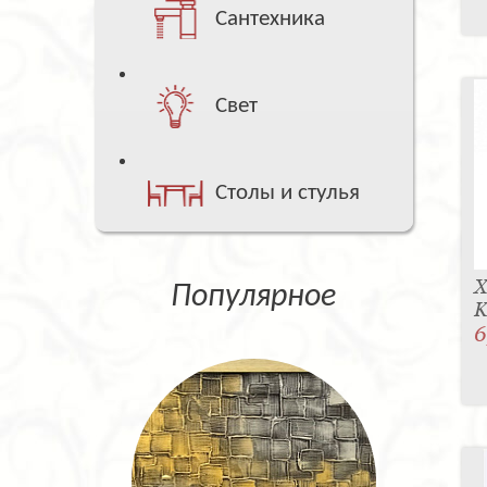
Сантехника
Свет
Столы и стулья
Х
Популярное
K
6