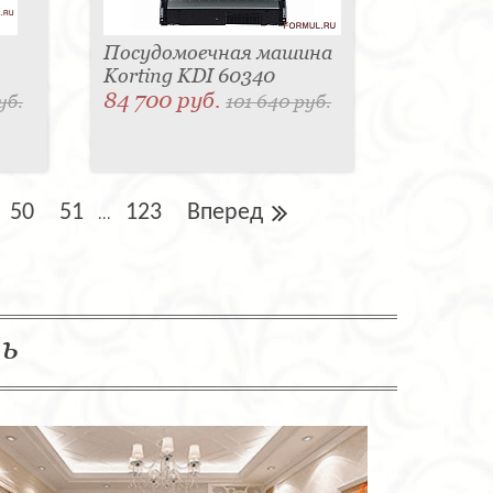
Посудомоечная машина
Korting KDI 60340
84 700 руб.
уб.
101 640 руб.
50
51
123
Вперед
...
ль