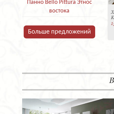
Панно Bello Pittura Этнос
востока
Х
K
1
Больше предложений
В