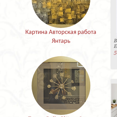
Картина Авторская работа
В
Янтарь
E
5