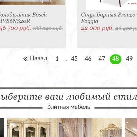
олодильник Bosch
Стул барный Pranzo
IV86NS20R
Foggia
56 700 руб.
22 000 руб.
188 040 руб.
26 400 р
Назад
1
45
46
47
48
49
...
ыберите ваш любимый сти
Элитная мебель