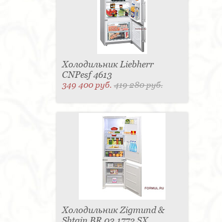
Матраc - 4
Графин - 4
Держатель для
стакана - 4
Панель настенная для TV - 4
Вытяжка - 3
Кассетница - 3
Держатель для
туалетной бумаги - 3
Поднос - 3
Пантограф - 3
Мыльница - 3
Раковина - 3
Унитаз - 2
Кухня - 2
Стиральная машина - 2
Туалетный столик - 2
Тумба - 2
Бар - 2
Карниз для штор - 2
Газетница - 2
Холодильник Liebherr
Крючок - 2
Полотенцесушитель - 2
CNPesf 4613
Розетка - 2
Игрушка - 1
Игрушка - 1
349 400 руб.
419 280 руб.
Мясорубка - 1
Съемник для одежды - 1
Игрушка - 1
Игрушка - 1
Витрина - 1
Стойка
ресепшен - 1
Морозильная камера - 1
Выдвижная система - 1
Ведро для мусора - 1
Утюг - 1
Игрушка - 1
Игрушка - 1
Держатель
для обуви - 1
Держатель для одежды - 1
Бутылочница - 1
Ширма - 1
Шезлонг - 1
Микроволновая печь - 1
Кондиционер - 1
Душевая кабина - 1
Буфет - 1
Спальня - 1
Игрушка - 1
Игрушка - 1
Игрушка - 1
Игрушка - 1
Игрушка - 1
Игрушка - 1
Подогреватель посуды - 1
Игрушка - 1
Стойка
для TV - 1
Холодильник Zigmund &
Shtain BR 03.1772 SX