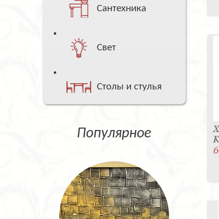
Сантехника
Свет
Столы и стулья
Х
Популярное
K
6