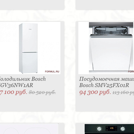
олодильник Bosch
Посудомоечная маш
GV36NW1AR
Bosch SMV25FX01R
7 100 руб.
94 300 руб.
80 520 руб.
113 160 р