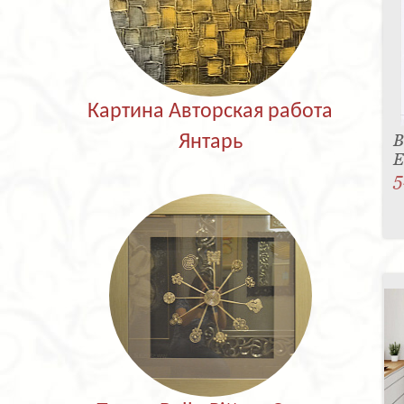
Картина Авторская работа
В
Янтарь
E
5