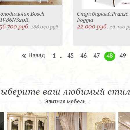
олодильник Bosch
Стул барный Pranzo
IV86NS20R
Foggia
56 700 руб.
22 000 руб.
188 040 руб.
26 400 р
Назад
1
45
46
47
48
49
...
ыберите ваш любимый сти
Элитная мебель