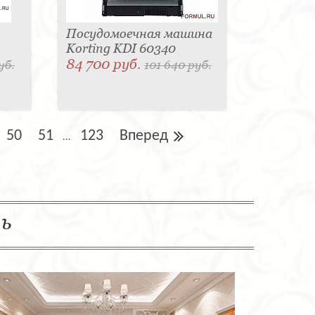
Посудомоечная машина
Korting KDI 60340
84 700 руб.
уб.
101 640 руб.
50
51
123
Вперед
...
ль