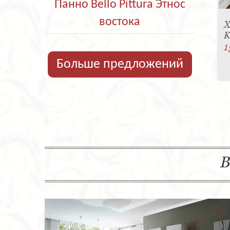
Панно Bello Pittura Этнос
востока
Х
K
1
Больше предложений
В