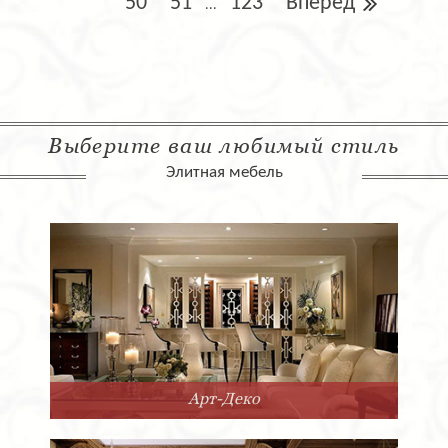
50
51
123
Вперед
...
Выберите ваш любимый стиль
Элитная мебель
Совре
Деко