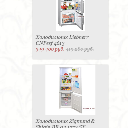
Матраc - 4
Графин - 4
Держатель для
стакана - 4
Панель настенная для TV - 4
Вытяжка - 3
Кассетница - 3
Держатель для
туалетной бумаги - 3
Поднос - 3
Пантограф - 3
Мыльница - 3
Раковина - 3
Унитаз - 2
Кухня - 2
Стиральная машина - 2
Туалетный столик - 2
Тумба - 2
Бар - 2
Карниз для штор - 2
Газетница - 2
Холодильник Liebherr
Крючок - 2
Полотенцесушитель - 2
CNPesf 4613
Розетка - 2
Игрушка - 1
Игрушка - 1
349 400 руб.
419 280 руб.
Мясорубка - 1
Съемник для одежды - 1
Игрушка - 1
Игрушка - 1
Витрина - 1
Стойка
ресепшен - 1
Морозильная камера - 1
Выдвижная система - 1
Ведро для мусора - 1
Утюг - 1
Игрушка - 1
Игрушка - 1
Держатель
для обуви - 1
Держатель для одежды - 1
Бутылочница - 1
Ширма - 1
Шезлонг - 1
Микроволновая печь - 1
Кондиционер - 1
Душевая кабина - 1
Буфет - 1
Спальня - 1
Игрушка - 1
Игрушка - 1
Игрушка - 1
Игрушка - 1
Игрушка - 1
Игрушка - 1
Подогреватель посуды - 1
Игрушка - 1
Стойка
для TV - 1
Холодильник Zigmund &
Shtain BR 03.1772 SX