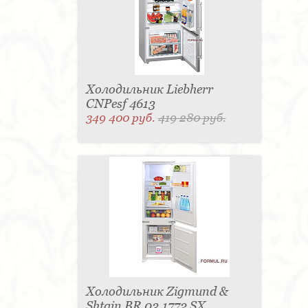
Матраc - 4
Графин - 4
Держатель для
стакана - 4
Панель настенная для TV - 4
Вытяжка - 3
Кассетница - 3
Держатель для
туалетной бумаги - 3
Поднос - 3
Пантограф - 3
Мыльница - 3
Раковина - 3
Унитаз - 2
Кухня - 2
Стиральная машина - 2
Туалетный столик - 2
Тумба - 2
Бар - 2
Карниз для штор - 2
Газетница - 2
Холодильник Liebherr
Крючок - 2
Полотенцесушитель - 2
CNPesf 4613
Розетка - 2
Игрушка - 1
Игрушка - 1
349 400 руб.
419 280 руб.
Мясорубка - 1
Съемник для одежды - 1
Игрушка - 1
Игрушка - 1
Витрина - 1
Стойка
ресепшен - 1
Морозильная камера - 1
Выдвижная система - 1
Ведро для мусора - 1
Утюг - 1
Игрушка - 1
Игрушка - 1
Держатель
для обуви - 1
Держатель для одежды - 1
Бутылочница - 1
Ширма - 1
Шезлонг - 1
Микроволновая печь - 1
Кондиционер - 1
Душевая кабина - 1
Буфет - 1
Спальня - 1
Игрушка - 1
Игрушка - 1
Игрушка - 1
Игрушка - 1
Игрушка - 1
Игрушка - 1
Подогреватель посуды - 1
Игрушка - 1
Стойка
для TV - 1
Холодильник Zigmund &
Shtain BR 03.1772 SX