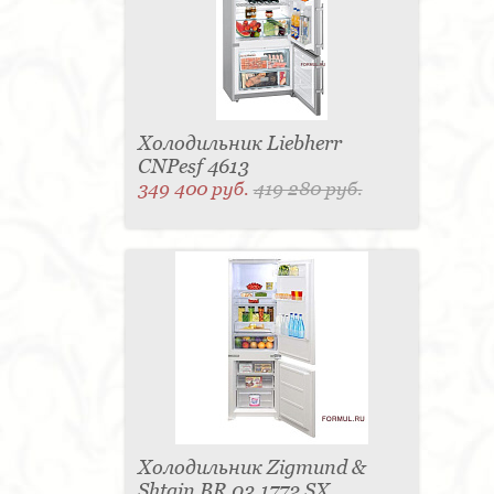
Матраc - 4
Графин - 4
Держатель для
стакана - 4
Панель настенная для TV - 4
Вытяжка - 3
Кассетница - 3
Держатель для
туалетной бумаги - 3
Поднос - 3
Пантограф - 3
Мыльница - 3
Раковина - 3
Унитаз - 2
Кухня - 2
Стиральная машина - 2
Туалетный столик - 2
Тумба - 2
Бар - 2
Карниз для штор - 2
Газетница - 2
Холодильник Liebherr
Крючок - 2
Полотенцесушитель - 2
CNPesf 4613
Розетка - 2
Игрушка - 1
Игрушка - 1
349 400 руб.
419 280 руб.
Мясорубка - 1
Съемник для одежды - 1
Игрушка - 1
Игрушка - 1
Витрина - 1
Стойка
ресепшен - 1
Морозильная камера - 1
Выдвижная система - 1
Ведро для мусора - 1
Утюг - 1
Игрушка - 1
Игрушка - 1
Держатель
для обуви - 1
Держатель для одежды - 1
Бутылочница - 1
Ширма - 1
Шезлонг - 1
Микроволновая печь - 1
Кондиционер - 1
Душевая кабина - 1
Буфет - 1
Спальня - 1
Игрушка - 1
Игрушка - 1
Игрушка - 1
Игрушка - 1
Игрушка - 1
Игрушка - 1
Подогреватель посуды - 1
Игрушка - 1
Стойка
для TV - 1
Холодильник Zigmund &
Shtain BR 03.1772 SX