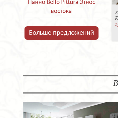
Панно Bello Pittura Этнос
востока
Х
K
1
Больше предложений
В