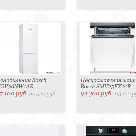
олодильник Bosch
Посудомоечная маш
GV36NW1AR
Bosch SMV25FX01R
7 100 руб.
94 300 руб.
80 520 руб.
113 160 р