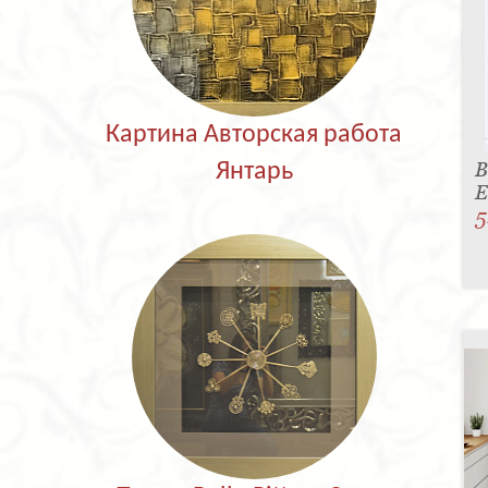
Картина Авторская работа
В
Янтарь
E
5