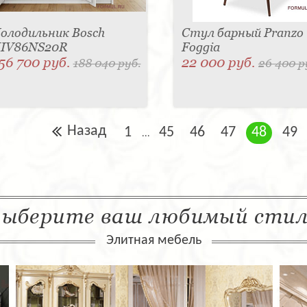
олодильник Bosch
Стул барный Pranzo
IV86NS20R
Foggia
56 700 руб.
22 000 руб.
188 040 руб.
26 400 р
Назад
1
45
46
47
48
49
...
ыберите ваш любимый сти
Элитная мебель