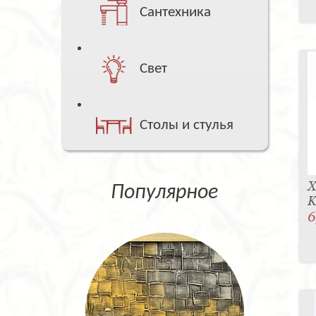
Сантехника
Свет
Столы и стулья
Х
Популярное
K
6