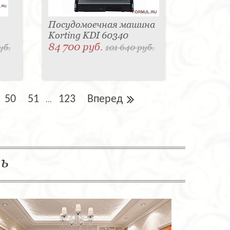
Посудомоечная машина
Korting KDI 60340
84 700 руб.
уб.
101 640 руб.
50
51
123
Вперед
...
ль