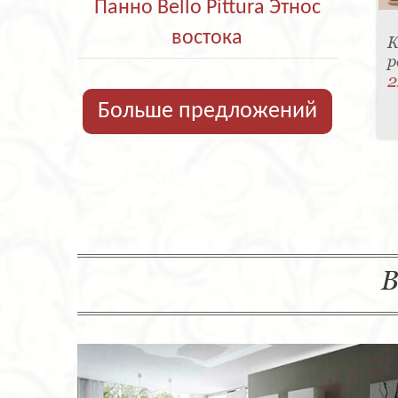
Панно Bello Pittura Этнос
востока
К
р
2
Больше предложений
В