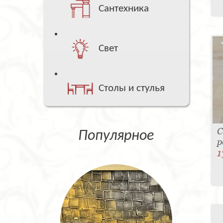
Сантехника
Свет
Столы и стулья
С
Популярное
р
1