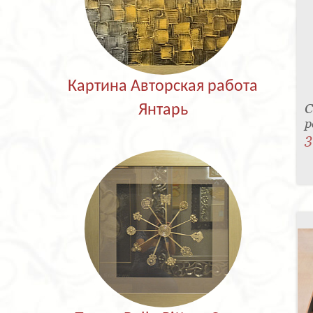
Картина Авторская работа
С
Янтарь
р
3