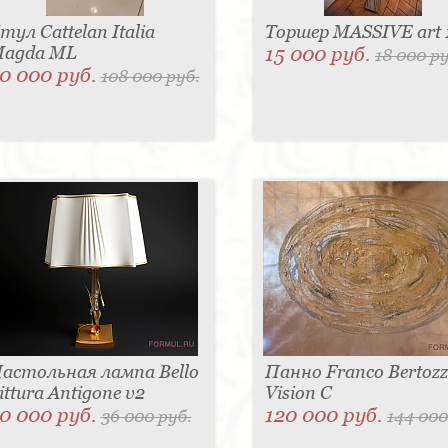
тул Cattelan Italia
Торшер MASSIVE art 
agda ML
15 000 руб.
18 000 ру
0 000 руб.
108 000 руб.
астольная лампа Bello
Панно Franco Bertozz
ittura Antigone v2
Vision С
0 000 руб.
120 000 руб.
36 000 руб.
144 000