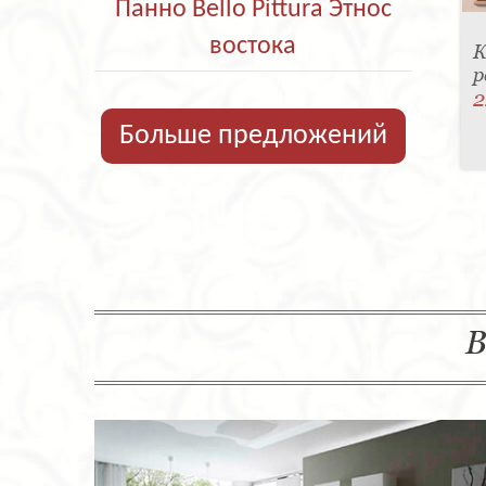
Панно Bello Pittura Этнос
востока
К
р
2
Больше предложений
В