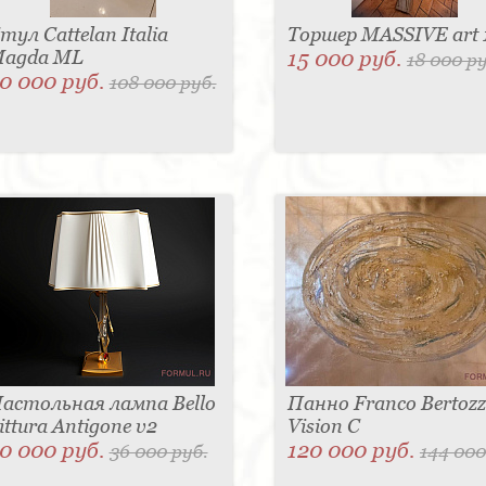
тул Cattelan Italia
Торшер MASSIVE art 
agda ML
15 000 руб.
18 000 ру
0 000 руб.
108 000 руб.
астольная лампа Bello
Панно Franco Bertozz
ittura Antigone v2
Vision С
0 000 руб.
120 000 руб.
36 000 руб.
144 000