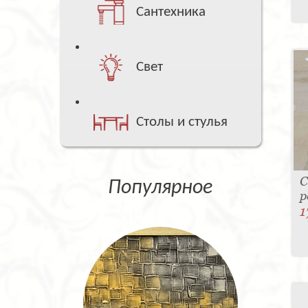
Сантехника
Свет
Столы и стулья
С
Популярное
р
1