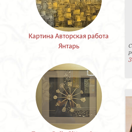
Картина Авторская работа
С
Янтарь
р
3