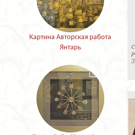
Картина Авторская работа
С
Янтарь
р
3