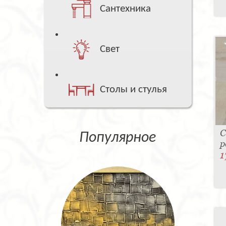
Сантехника
Свет
Столы и стулья
С
Популярное
р
1