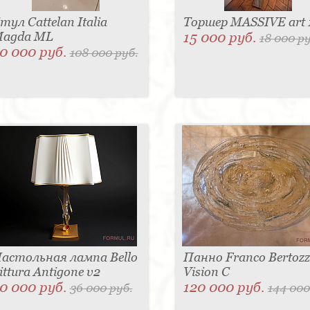
тул Cattelan Italia
Торшер MASSIVE art 
agda ML
15 000 руб.
18 000 ру
0 000 руб.
108 000 руб.
астольная лампа Bello
Панно Franco Bertozz
ittura Antigone v2
Vision С
0 000 руб.
120 000 руб.
36 000 руб.
144 000