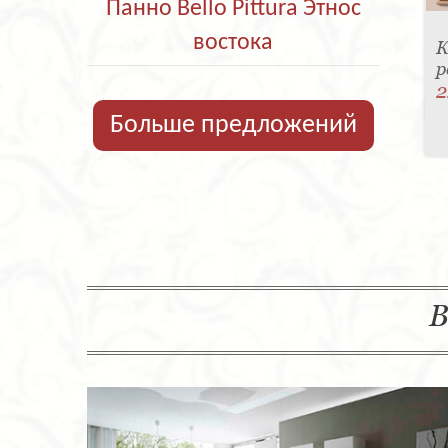
Панно Bello Pittura Этнос
востока
К
р
2
Больше предложений
В